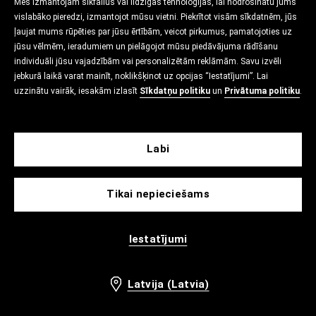
Mēs izmantojam sīkfailus vai līdzīgas tehnoloģijas, lai nodrošinātu jums
vislabāko pieredzi, izmantojot mūsu vietni. Piekrītot visām sīkdatnēm, jūs
ļaujat mums rūpēties par jūsu ērtībām, veicot pirkumus, pamatojoties uz
jūsu vēlmēm, ieradumiem un pielāgojot mūsu piedāvājuma rādīšanu
individuāli jūsu vajadzībām vai personalizētām reklāmām. Savu izvēli
jebkurā laikā varat mainīt, noklikšķinot uz opcijas “Iestatījumi”. Lai
uzzinātu vairāk, iesakām izlasīt
Sīkdatņu politiku
un
Privātuma politiku
.
Labi
Tikai nepieciešams
Iestatījumi
Latvija (Latvia)