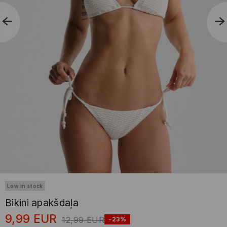
Low in stock
Bikini apakšdaļa
9,99
EUR
12,99
EUR
-23%