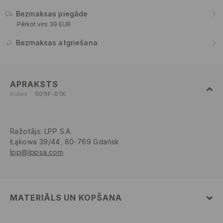
Bezmaksas piegāde
Pērkot virs 39 EUR
Bezmaksas atgriešana
APRAKSTS
Index
501IF-01X
Ražotājs
:
LPP S.A.
Łąkowa 39/44, 80-769 Gdańsk
lpp@lppsa.com
MATERIĀLS UN KOPŠANA