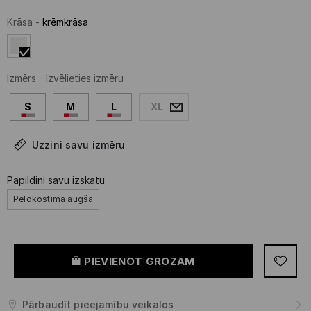
Krāsa
-
krēmkrāsa
Izmērs
-
Izvēlieties izmēru
S
M
L
XL
Uzzini savu izmēru
Papildini savu izskatu
Peldkostīma augša
PIEVIENOT GROZAM
Pārbaudīt pieejamību veikalos