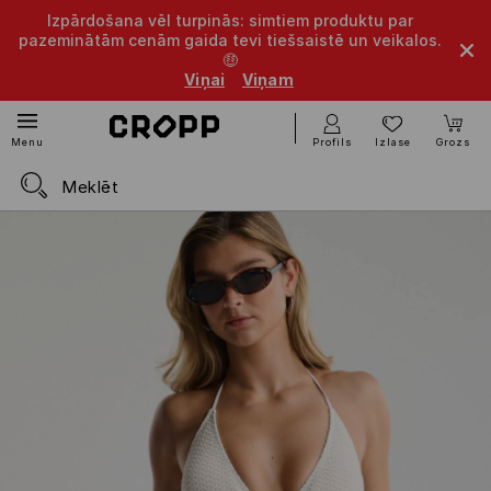
Izpārdošana vēl turpinās: simtiem produktu par
pazeminātām cenām gaida tevi tiešsaistē un veikalos.
🤑
Viņai
Viņam
Profils
Izlase
Grozs
Menu