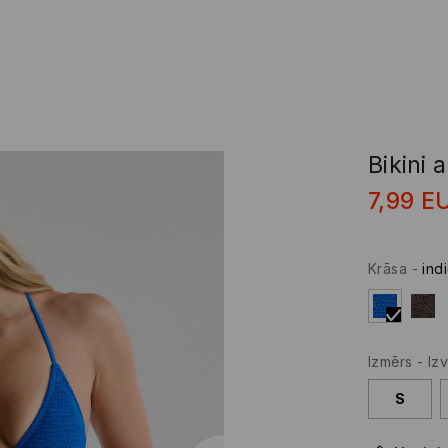
Bikini 
7,99
E
Krāsa
-
ind
Izmērs
-
Izv
S