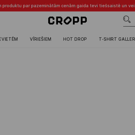
m produktu par pazeminātām cenām gaida tevi tiešsaistē un vei
IEVIETĒM
VĪRIEŠIEM
HOT DROP
T-SHIRT GALLE