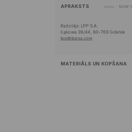
APRAKSTS
Index
503IF
Ražotājs
:
LPP S.A.
Łąkowa 39/44, 80-769 Gdańsk
lpp@lppsa.com
MATERIĀLS UN KOPŠANA
PIRMAIS MATERIĀLS
:
97% POLIAM
PIRMAIS ODERES MATERIĀLS
:
90%
ELASTĀNS