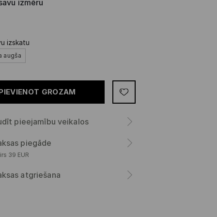
 savu izmēru
vu izskatu
a augša
PIEVIENOT GROZAM
dīt pieejamību veikalos
ksas piegāde
irs 39 EUR
ksas atgriešana