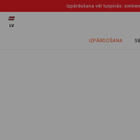
Izpārdošana vēl turpinās: simtie
LV
IZPĀRDOŠANA
S