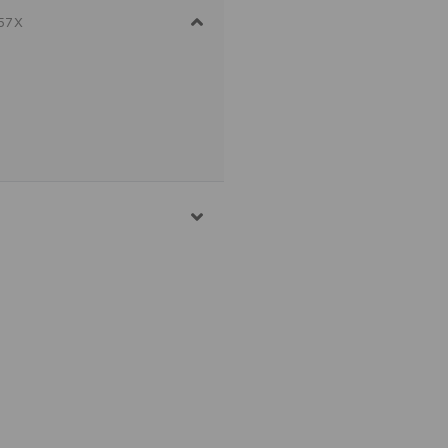
-57X
ĪDS, 3% ELASTĀNS
 POLIESTERIS, 10%