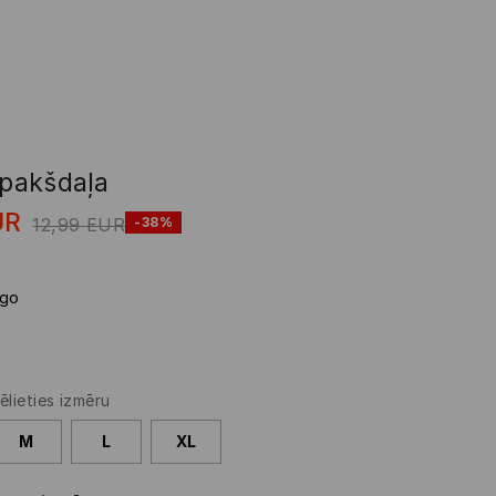
apakšdaļa
UR
12,99
EUR
-38%
igo
ēlieties izmēru
M
L
XL