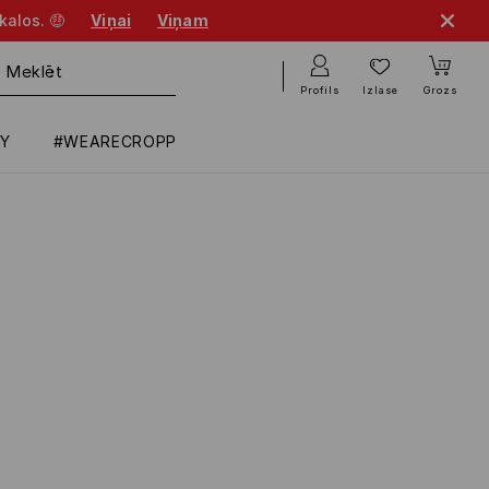
kalos. 🤑
Viņai
Viņam
Profils
Izlase
Grozs
RY
#WEARECROPP