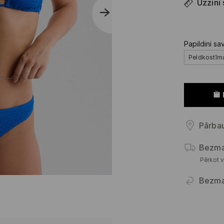
Uzzini
Papildini sa
Peldkostīm
Pārbau
Bezma
Pērkot v
Bezma