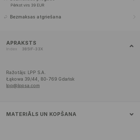
Pērkot virs 39 EUR
Bezmaksas atgriešana
APRAKSTS
Index
385IF-33X
Ražotājs
:
LPP S.A.
Łąkowa 39/44, 80-769 Gdańsk
lpp@lppsa.com
MATERIĀLS UN KOPŠANA
82% POLIAMĪDS, 18% ELASTĀNS