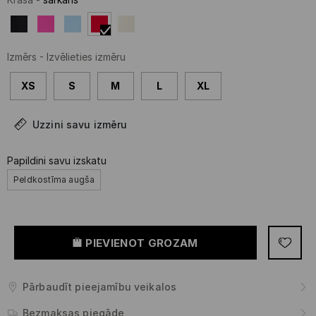
Izmērs
-
Izvēlieties izmēru
XS
S
M
L
XL
Uzzini savu izmēru
Papildini savu izskatu
Peldkostīma augša
PIEVIENOT GROZAM
Pārbaudīt pieejamību veikalos
Bezmaksas piegāde