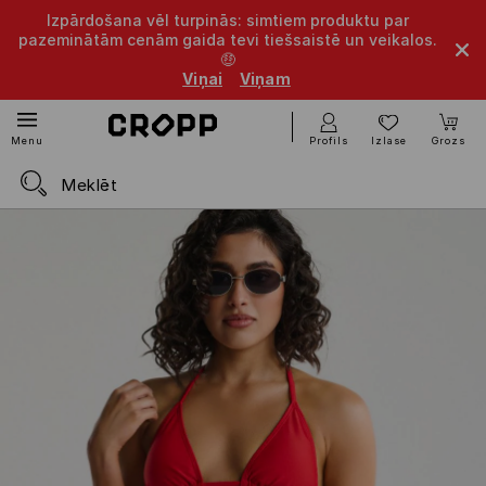
Izpārdošana vēl turpinās: simtiem produktu par
pazeminātām cenām gaida tevi tiešsaistē un veikalos.
🤑
Viņai
Viņam
Profils
Izlase
Grozs
Menu