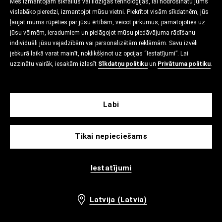
Mēs izmantojam sīkfailus vai līdzīgas tehnoloģijas, lai nodrošinātu jums
vislabāko pieredzi, izmantojot mūsu vietni. Piekrītot visām sīkdatnēm, jūs
ļaujat mums rūpēties par jūsu ērtībām, veicot pirkumus, pamatojoties uz
jūsu vēlmēm, ieradumiem un pielāgojot mūsu piedāvājuma rādīšanu
individuāli jūsu vajadzībām vai personalizētām reklāmām. Savu izvēli
jebkurā laikā varat mainīt, noklikšķinot uz opcijas “Iestatījumi”. Lai
uzzinātu vairāk, iesakām izlasīt
Sīkdatņu politiku
un
Privātuma politiku
.
Labi
Tikai nepieciešams
Iestatījumi
Latvija (Latvia)