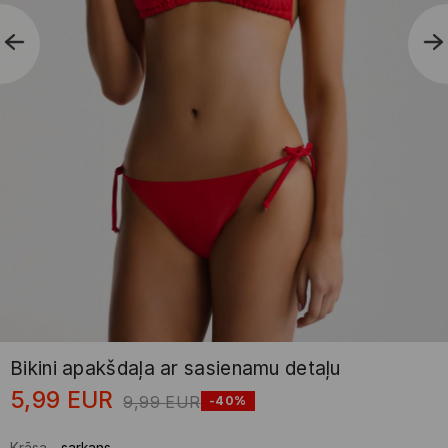
Bikini apakšdaļa ar sasienamu detaļu
5,99
EUR
9,99
EUR
-40%
Krāsa
-
sarkans