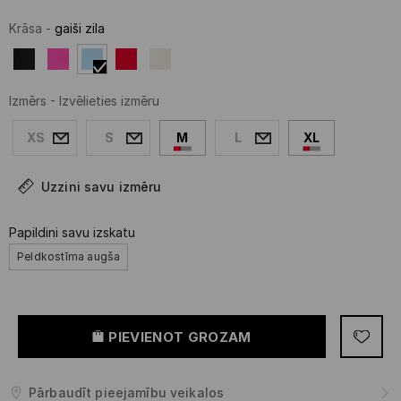
Krāsa
-
gaiši zila
Izmērs
-
Izvēlieties izmēru
XS
S
M
L
XL
Uzzini savu izmēru
Papildini savu izskatu
Peldkostīma augša
PIEVIENOT GROZAM
Pārbaudīt pieejamību veikalos