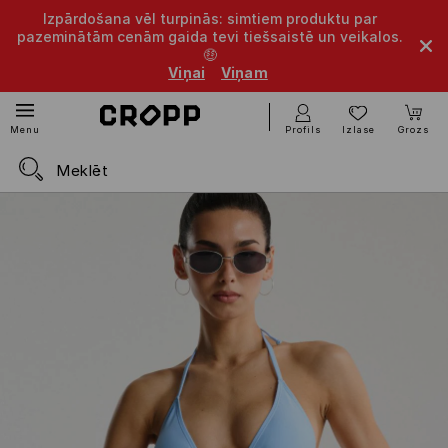
Izpārdošana vēl turpinās: simtiem produktu par
pazeminātām cenām gaida tevi tiešsaistē un veikalos.
🤑
Viņai
Viņam
Profils
Izlase
Grozs
Menu