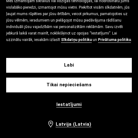
Mēs izmantojam sīkfailus vai līdzīgas tehnoloģijas, lai nodrošinātu jums
vislabāko pieredzi, izmantojot mūsu vietni. Piekrītot visām sīkdatnēm, jūs
ļaujat mums rūpēties par jūsu ērtībām, veicot pirkumus, pamatojoties uz
jūsu vēlmēm, ieradumiem un pielāgojot mūsu piedāvājuma rādīšanu
individuāli jūsu vajadzībām vai personalizētām reklāmām. Savu izvēli
jebkurā laikā varat mainīt, noklikšķinot uz opcijas “Iestatījumi”. Lai
uzzinātu vairāk, iesakām izlasīt
Sīkdatņu politiku
un
Privātuma politiku
.
Labi
Tikai nepieciešams
Iestatījumi
Latvija (Latvia)