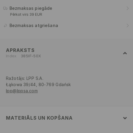
Bezmaksas piegāde
Pērkot virs 39 EUR
Bezmaksas atgriešana
APRAKSTS
Index
385IF-50X
Ražotājs
:
LPP S.A.
Łąkowa 39/44, 80-769 Gdańsk
lpp@lppsa.com
MATERIĀLS UN KOPŠANA