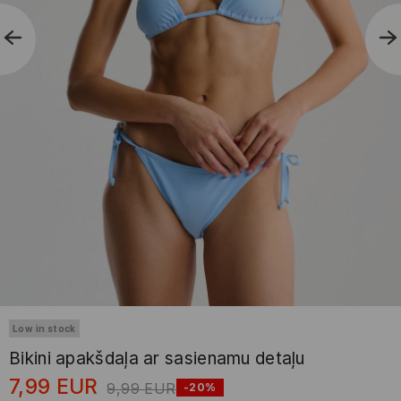
Low in stock
Bikini apakšdaļa ar sasienamu detaļu
7,99
EUR
9,99
EUR
-20%