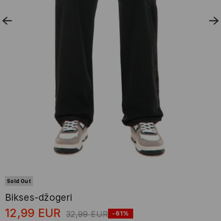
Sold Out
Bikses-džogeri
12,99
EUR
32,99
EUR
-61%