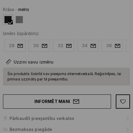
Krāsa
-
melns
Izmērs
(izpārdots)
28
30
32
34
36
Uzzini savu izmēru
Šis produkts šobrīd nav pieejams internetveikalā. Reģistrējies, lai
pirmais uzzinātu par tā pieejamību.
INFORMĒT MANI
Pārbaudīt pieejamību veikalos
Bezmaksas piegāde