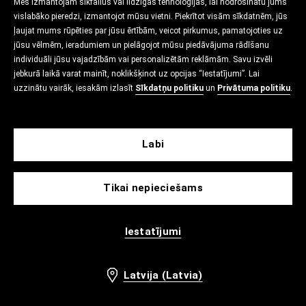
Mēs izmantojam sīkfailus vai līdzīgas tehnoloģijas, lai nodrošinātu jums
vislabāko pieredzi, izmantojot mūsu vietni. Piekrītot visām sīkdatnēm, jūs
ļaujat mums rūpēties par jūsu ērtībām, veicot pirkumus, pamatojoties uz
jūsu vēlmēm, ieradumiem un pielāgojot mūsu piedāvājuma rādīšanu
individuāli jūsu vajadzībām vai personalizētām reklāmām. Savu izvēli
jebkurā laikā varat mainīt, noklikšķinot uz opcijas “Iestatījumi”. Lai
uzzinātu vairāk, iesakām izlasīt
Sīkdatņu politiku
un
Privātuma politiku
.
Labi
Tikai nepieciešams
Iestatījumi
Latvija (Latvia)