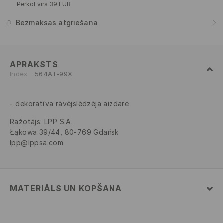
Pērkot virs 39 EUR
Bezmaksas atgriešana
APRAKSTS
Index
564AT-99X
dekoratīva rāvējslēdzēja aizdare
Ražotājs
:
LPP S.A.
Łąkowa 39/44, 80-769 Gdańsk
lpp@lppsa.com
MATERIĀLS UN KOPŠANA