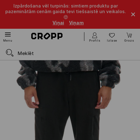
Izpārdošana vēl turpinās: simtiem produktu par
pazeminātām cenām gaida tevi tiešsaistē un veikalos.
🤑
Viņai
Viņam
Profils
Izlase
Grozs
Menu