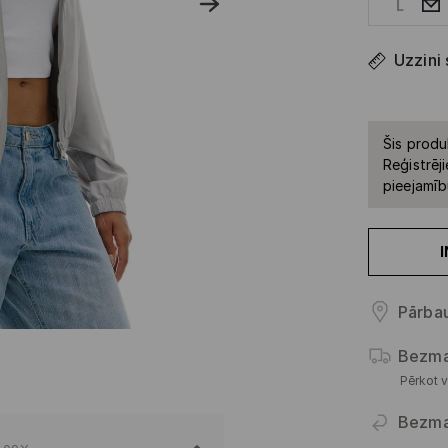
L
Uzzini
Šis produ
Reģistrēji
pieejamīb
Pārbau
Bezma
Pērkot v
Bezma