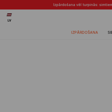
Izpārdošana vēl turpinās: simtie
LV
IZPĀRDOŠANA
S