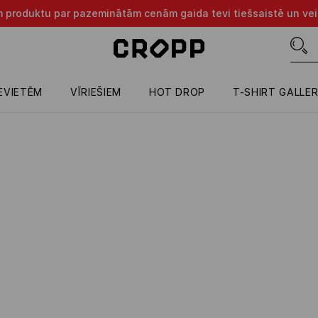
m produktu par pazeminātām cenām gaida tevi tiešsaistē un vei
IEVIETĒM
VĪRIEŠIEM
HOT DROP
T-SHIRT GALLE