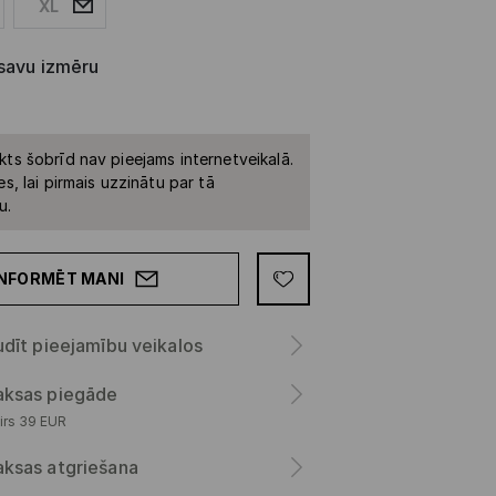
XL
 savu izmēru
kts šobrīd nav pieejams internetveikalā.
es, lai pirmais uzzinātu par tā
u.
INFORMĒT MANI
dīt pieejamību veikalos
ksas piegāde
irs 39 EUR
ksas atgriešana