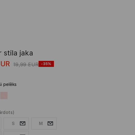
stila jaka
EUR
19,99
EUR
-35%
ši pelēks
ārdots)
S
M