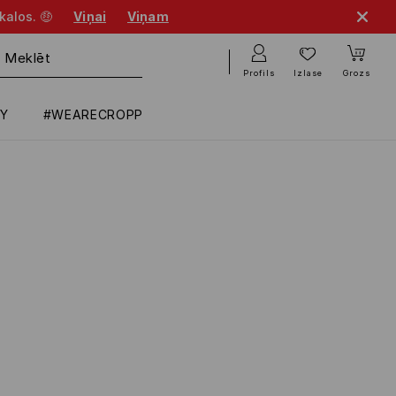
kalos. 🤑
Viņai
Viņam
Profils
Izlase
Grozs
RY
#WEARECROPP