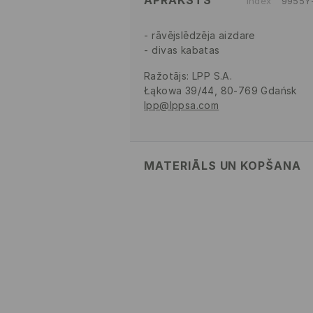
APRAKSTS
Index
9955Y
rāvējslēdzēja aizdare
divas kabatas
Ražotājs
:
LPP S.A.
Łąkowa 39/44, 80-769 Gdańsk
lpp@lppsa.com
MATERIĀLS UN KOPŠANA
Pamatmateriāls
:
100% POLIESTERI
Odere
:
100% POLIESTERIS
MAZGĀT AUTOMĀTISKAJĀ 
MAŠĪNĀ MAX. TEMP. 30° C
REŽĪMS