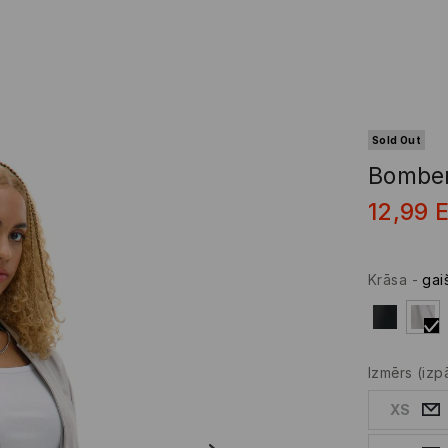
Sold Out
Bomber 
12,99
Krāsa
-
gai
Izmērs
(izp
XS