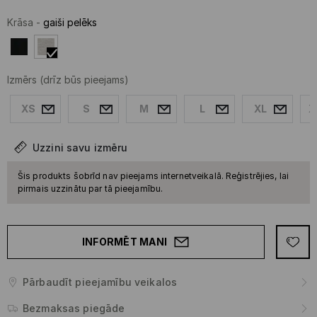
Krāsa
-
gaiši pelēks
Izmērs
(drīz būs pieejams)
XS
S
M
L
XL
X
Uzzini savu izmēru
Šis produkts šobrīd nav pieejams internetveikalā. Reģistrējies, lai
pirmais uzzinātu par tā pieejamību.
INFORMĒT MANI
Pārbaudīt pieejamību veikalos
Bezmaksas piegāde