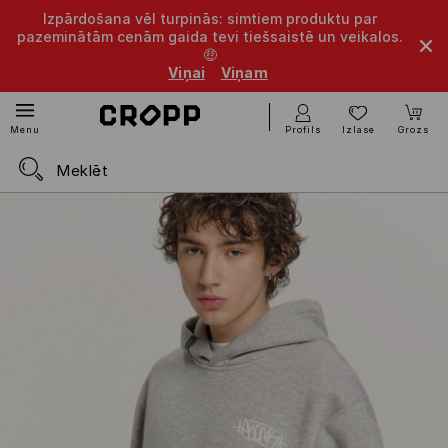
Izpārdošana vēl turpinās: simtiem produktu par
pazeminātām cenām gaida tevi tiešsaistē un veikalos.
🤑
Viņai
Viņam
Profils
Izlase
Grozs
Menu