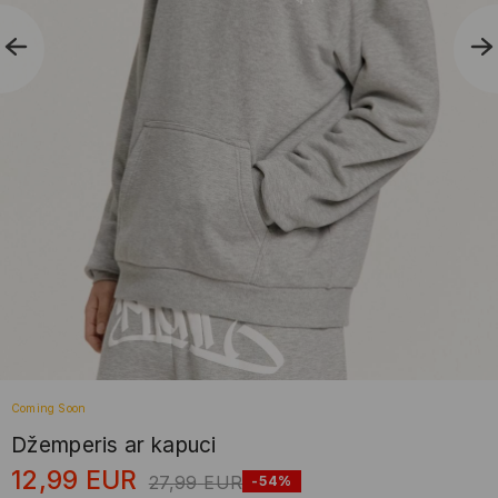
Coming Soon
Džemperis ar kapuci
12,99
EUR
27,99
EUR
-54%