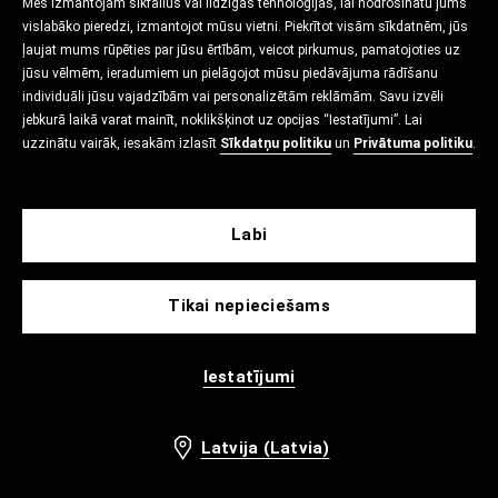
Mēs izmantojam sīkfailus vai līdzīgas tehnoloģijas, lai nodrošinātu jums
vislabāko pieredzi, izmantojot mūsu vietni. Piekrītot visām sīkdatnēm, jūs
ļaujat mums rūpēties par jūsu ērtībām, veicot pirkumus, pamatojoties uz
jūsu vēlmēm, ieradumiem un pielāgojot mūsu piedāvājuma rādīšanu
individuāli jūsu vajadzībām vai personalizētām reklāmām. Savu izvēli
jebkurā laikā varat mainīt, noklikšķinot uz opcijas “Iestatījumi”. Lai
uzzinātu vairāk, iesakām izlasīt
Sīkdatņu politiku
un
Privātuma politiku
.
Labi
Tikai nepieciešams
Iestatījumi
Latvija (Latvia)