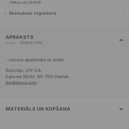
Pērkot virs 39 EUR
Bezmaksas atgriešana
APRAKSTS
Index
959FM-09M
rievota apakšmala un atloki
Ražotājs
:
LPP S.A.
Łąkowa 39/44, 80-769 Gdańsk
lpp@lppsa.com
MATERIĀLS UN KOPŠANA
52% KOKVILNA, 48% POLIESTERIS