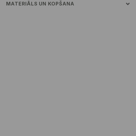
MATERIĀLS UN KOPŠANA
52% KOKVILNA, 48% POLIESTERIS