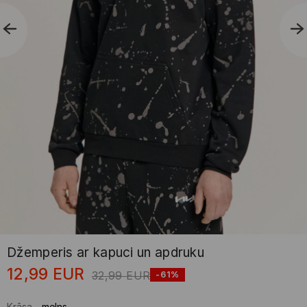
Džemperis ar kapuci un apdruku
12,99
EUR
32,99
EUR
-61%
Krāsa
-
melns