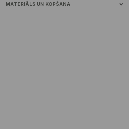
MATERIĀLS UN KOPŠANA
PIRMAIS MATERIĀLS
:
100% KOKVILNA
MAZGĀT AR KREISO PUSI UZ ĀRU
NEBALINĀT
MAX. GLUDINĀŠANAS TEMP. 110° C - BEZ TVAIKA
MAZGĀT AUTOMĀTISKAJĀ VEĻAS MAZGĀŠANAS
MAŠĪNĀ MAX. TEMP. 30° C – VIEGLS MAZGĀŠANAS
REŽĪMS
NETĪRĪT ĶĪMISKI
NEŽĀVĒT VEĻAS ŽĀVĒTĀJĀ