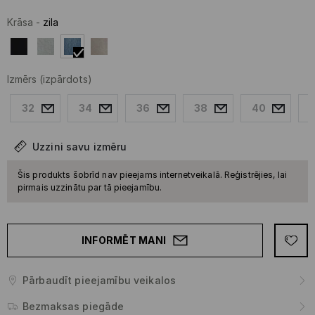
Krāsa
-
zila
Izmērs
(izpārdots)
32
34
36
38
40
Uzzini savu izmēru
Šis produkts šobrīd nav pieejams internetveikalā. Reģistrējies, lai
pirmais uzzinātu par tā pieejamību.
INFORMĒT MANI
Pārbaudīt pieejamību veikalos
Bezmaksas piegāde