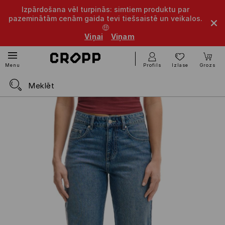
Izpārdošana vēl turpinās: simtiem produktu par
pazeminātām cenām gaida tevi tiešsaistē un veikalos.
🤑
Viņai
Viņam
Profils
Izlase
Grozs
Menu