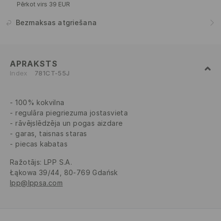
Pērkot virs 39 EUR
Bezmaksas atgriešana
APRAKSTS
Index
781CT-55J
100% kokvilna
regulāra piegriezuma jostasvieta
rāvējslēdzēja un pogas aizdare
garas, taisnas staras
piecas kabatas
Ražotājs
:
LPP S.A.
Łąkowa 39/44, 80-769 Gdańsk
lpp@lppsa.com