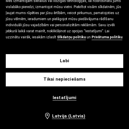
Mēs izmantojam sīkfailus vai līdzīgas tehnoloģijas, lai nodrošinātu jums
vislabāko pieredzi, izmantojot mūsu vietni. Piekrītot visām sīkdatnēm, jūs
ļaujat mums rūpēties par jūsu ērtībām, veicot pirkumus, pamatojoties uz
jūsu vēlmēm, ieradumiem un pielāgojot mūsu piedāvājuma rādīšanu
individuāli jūsu vajadzībām vai personalizētām reklāmām. Savu izvēli
jebkurā laikā varat mainīt, noklikšķinot uz opcijas “Iestatījumi”. Lai
uzzinātu vairāk, iesakām izlasīt
Sīkdatņu politiku
un
Privātuma politiku
.
Labi
Tikai nepieciešams
Iestatījumi
Latvija (Latvia)