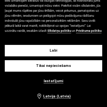
Mēs izmantojam sīkfailus vai līdzīgas tehnoloģijas, lai nodrošinātu jums
vislabāko pieredzi, izmantojot mūsu vietni. Piekrītot visām sīkdatnēm, jūs
ļaujat mums rūpēties par jūsu ērtībām, veicot pirkumus, pamatojoties uz
jūsu vēlmēm, ieradumiem un pielāgojot mūsu piedāvājuma rādīšanu
individuāli jūsu vajadzībām vai personalizētām reklāmām. Savu izvēli
jebkurā laikā varat mainīt, noklikšķinot uz opcijas “Iestatījumi”. Lai
uzzinātu vairāk, iesakām izlasīt
Sīkdatņu politiku
un
Privātuma politiku
.
Labi
Tikai nepieciešams
Iestatījumi
Latvija (Latvia)