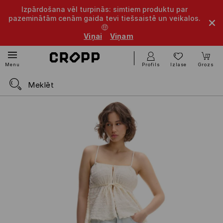
Izpārdošana vēl turpinās: simtiem produktu par
pazeminātām cenām gaida tevi tiešsaistē un veikalos.
🤑
Viņai
Viņam
Profils
Izlase
Grozs
Menu