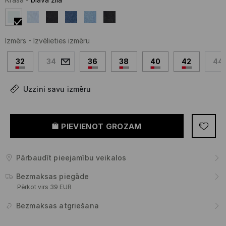
Izmērs
-
Izvēlieties izmēru
32
34
36
38
40
42
44
Uzzini savu izmēru
PIEVIENOT GROZAM
Pārbaudīt pieejamību veikalos
Bezmaksas piegāde
Pērkot virs 39 EUR
Bezmaksas atgriešana