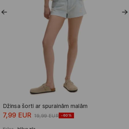
Džinsa šorti ar spurainām malām
7,99
EUR
19,99
EUR
-60%
Krāsa
-
blāva zila