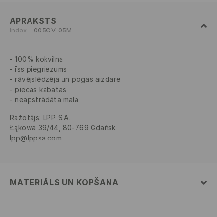
APRAKSTS
Index
005CV-05M
100% kokvilna
īss piegriezums
rāvējslēdzēja un pogas aizdare
piecas kabatas
neapstrādāta mala
Ražotājs
:
LPP S.A.
Łąkowa 39/44, 80-769 Gdańsk
lpp@lppsa.com
MATERIĀLS UN KOPŠANA