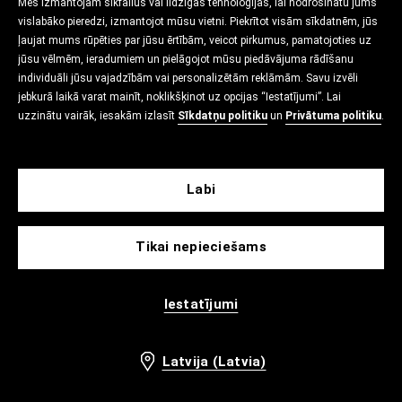
Mēs izmantojam sīkfailus vai līdzīgas tehnoloģijas, lai nodrošinātu jums
vislabāko pieredzi, izmantojot mūsu vietni. Piekrītot visām sīkdatnēm, jūs
ļaujat mums rūpēties par jūsu ērtībām, veicot pirkumus, pamatojoties uz
jūsu vēlmēm, ieradumiem un pielāgojot mūsu piedāvājuma rādīšanu
individuāli jūsu vajadzībām vai personalizētām reklāmām. Savu izvēli
jebkurā laikā varat mainīt, noklikšķinot uz opcijas “Iestatījumi”. Lai
uzzinātu vairāk, iesakām izlasīt
Sīkdatņu politiku
un
Privātuma politiku
.
Labi
Tikai nepieciešams
Iestatījumi
Latvija (Latvia)