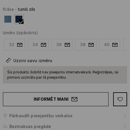
Krāsa
-
tumši zils
Izmērs
(izpārdots)
32
34
36
38
40
Uzzini savu izmēru
Šis produkts šobrīd nav pieejams internetveikalā. Reģistrējies, lai
pirmais uzzinātu par tā pieejamību.
INFORMĒT MANI
Pārbaudīt pieejamību veikalos
Bezmaksas piegāde