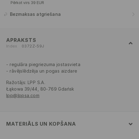
Pērkot virs 39 EUR
Bezmaksas atgriešana
APRAKSTS
Index
0372Z-59J
regulāra piegriezuma jostasvieta
rāvējslēdzēja un pogas aizdare
Ražotājs
:
LPP S.A.
Łąkowa 39/44, 80-769 Gdańsk
lpp@lppsa.com
MATERIĀLS UN KOPŠANA