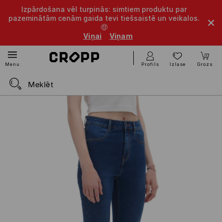
Izpārdošana vēl turpinās: simtiem produktu par
pazeminātām cenām gaida tevi tiešsaistē un veikalos.
🤑
Viņai
Viņam
Profils
Izlase
Grozs
Menu