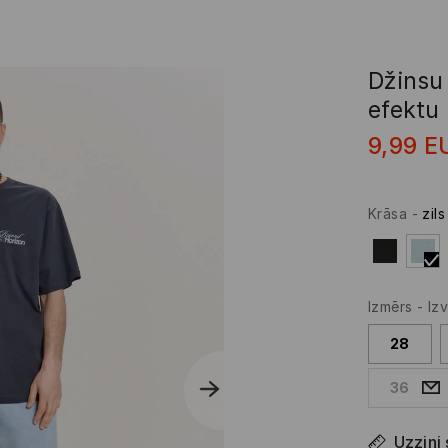
Džinsu
efektu
9,99
E
Krāsa
-
zils
Izmērs
-
Izv
28
36
Uzzini