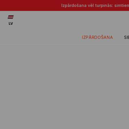
Izpārdošana vēl turpinās: simtie
LV
IZPĀRDOŠANA
S