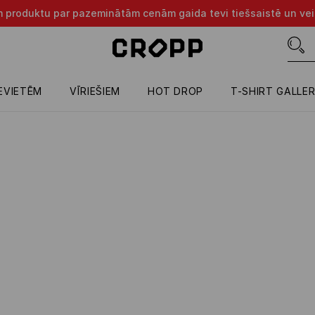
m produktu par pazeminātām cenām gaida tevi tiešsaistē un vei
IEVIETĒM
VĪRIEŠIEM
HOT DROP
T-SHIRT GALLE