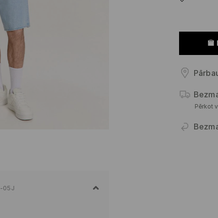
Pārbau
Bezma
Pērkot v
Bezma
-05J