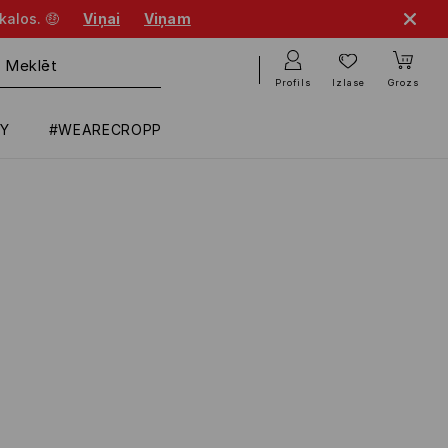
kalos. 🤑
Viņai
Viņam
Profils
Izlase
Grozs
RY
#WEARECROPP