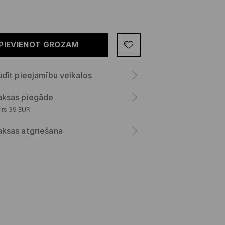
PIEVIENOT GROZAM
dīt pieejamību veikalos
ksas piegāde
irs 39 EUR
ksas atgriešana