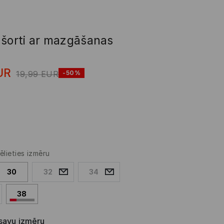
 šorti ar mazgāšanas
UR
19,99
EUR
-50%
ēlieties izmēru
30
32
34
38
 savu izmēru