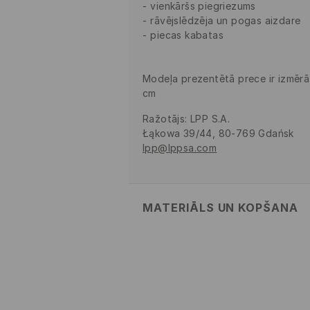
vienkāršs piegriezums
rāvējslēdzēja un pogas aizdare
piecas kabatas
Modeļa prezentētā prece ir izmērā
cm
Ražotājs
:
LPP S.A.
Łąkowa 39/44, 80-769 Gdańsk
lpp@lppsa.com
MATERIĀLS UN KOPŠANA
PIRMAIS MATERIĀLS
:
100% KOKVI