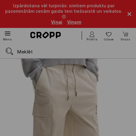
Izpārdošana vēl turpinās: simtiem produktu par
pazeminātām cenām gaida tevi tiešsaistē un veikalos.
🤑
Viņai
Viņam
Profils
Izlase
Grozs
Menu