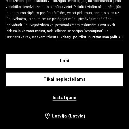
Mēs izmantojam sīkfailus vai līdzīgas tehnoloģijas, lai nodrošinātu jums
vislabāko pieredzi, izmantojot mūsu vietni. Piekrītot visām sīkdatnēm, jūs
ļaujat mums rūpēties par jūsu ērtībām, veicot pirkumus, pamatojoties uz
jūsu vēlmēm, ieradumiem un pielāgojot mūsu piedāvājuma rādīšanu
individuāli jūsu vajadzībām vai personalizētām reklāmām. Savu izvēli
jebkurā laikā varat mainīt, noklikšķinot uz opcijas “Iestatījumi”. Lai
uzzinātu vairāk, iesakām izlasīt
Sīkdatņu politiku
un
Privātuma politiku
.
Labi
Tikai nepieciešams
Iestatījumi
Latvija (Latvia)