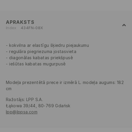
APRAKSTS
Index
434FN-08X
kokvilna ar elastīgu šķiedru piejaukumu
regulāra piegriezuma jostasvieta
diagonālas kabatas priekšpusē
iešūtas kabatas mugurpusē
Modeļa prezentētā prece ir izmērā L. modeļa augums: 182
cm
Ražotājs
:
LPP S.A.
Łąkowa 39/44, 80-769 Gdańsk
lpp@lppsa.com