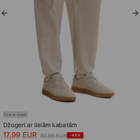
Low in stock
Džogeri ar lielām kabatām
17,99
EUR
32,99
EUR
-45%