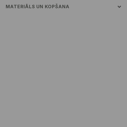
MATERIĀLS UN KOPŠANA
PIRMAIS MATERIĀLS
:
98% KOKVILNA, 2% ELASTĀNS
MAX. GLUDINĀŠANAS TEMP. 150° C
NEBALINĀT
MAZGĀT KOPĀ AR LĪDZĪGAS KRĀSAS AUDUMIEM
NETĪRĪT ĶĪMISKI
MAZGĀT AUTOMĀTISKAJĀ VEĻAS MAZGĀŠANAS
MAŠĪNĀ MAX. TEMP. 30° C
NEŽĀVĒT VEĻAS ŽĀVĒTĀJĀ