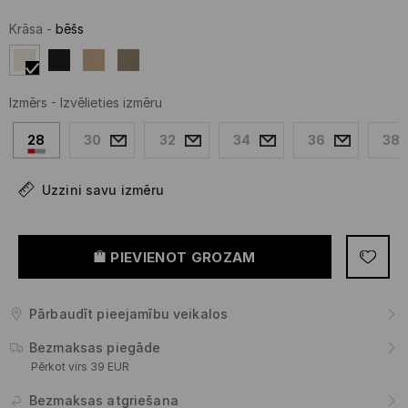
Krāsa
-
bēšs
Izmērs
-
Izvēlieties izmēru
28
30
32
34
36
38
Uzzini savu izmēru
PIEVIENOT GROZAM
Pārbaudīt pieejamību veikalos
Bezmaksas piegāde
Pērkot virs 39 EUR
Bezmaksas atgriešana