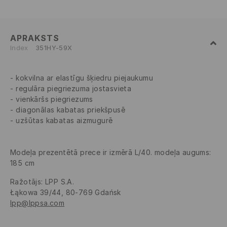
APRAKSTS
Index
351HY-59X
kokvilna ar elastīgu šķiedru piejaukumu
regulāra piegriezuma jostasvieta
vienkāršs piegriezums
diagonālas kabatas priekšpusē
uzšūtas kabatas aizmugurē
Modeļa prezentētā prece ir izmērā L/40. modeļa augums:
185 cm
Ražotājs
:
LPP S.A.
Łąkowa 39/44, 80-769 Gdańsk
lpp@lppsa.com