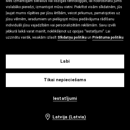
Mēs izmantojam sīkfailus vai līdzīgas tehnoloģijas, lai nodrošinātu jums
vislabāko pieredzi, izmantojot mūsu vietni. Piekrītot visām sīkdatnēm, jūs
ļaujat mums rūpēties par jūsu ērtībām, veicot pirkumus, pamatojoties uz
jūsu vēlmēm, ieradumiem un pielāgojot mūsu piedāvājuma rādīšanu
individuāli jūsu vajadzībām vai personalizētām reklāmām. Savu izvēli
jebkurā laikā varat mainīt, noklikšķinot uz opcijas “Iestatījumi”. Lai
uzzinātu vairāk, iesakām izlasīt
Sīkdatņu politiku
un
Privātuma politiku
.
Labi
Tikai nepieciešams
Iestatījumi
Latvija (Latvia)