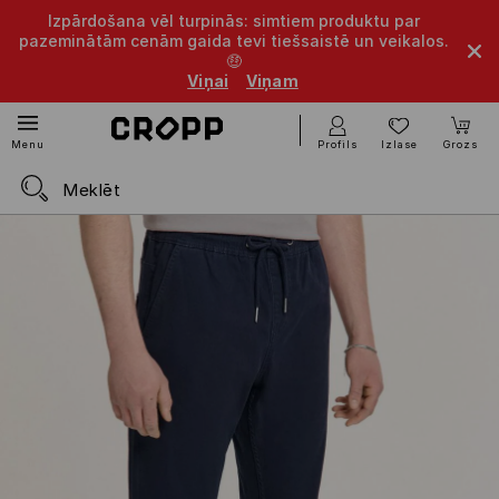
Izpārdošana vēl turpinās: simtiem produktu par
pazeminātām cenām gaida tevi tiešsaistē un veikalos.
🤑
Viņai
Viņam
Profils
Izlase
Grozs
Menu