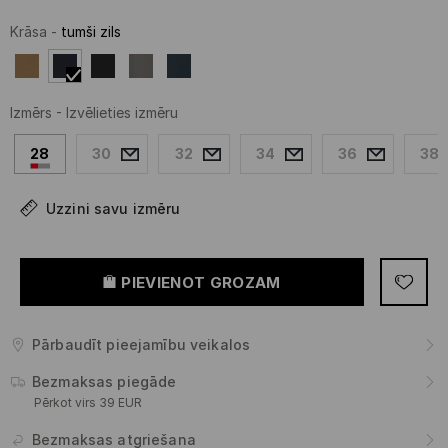
Krāsa
-
tumši zils
Izmērs
-
Izvēlieties izmēru
28
30
32
34
36
38
Uzzini savu izmēru
PIEVIENOT GROZAM
Pārbaudīt pieejamību veikalos
Bezmaksas piegāde
Pērkot virs 39 EUR
Bezmaksas atgriešana