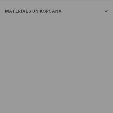
MATERIĀLS UN KOPŠANA
PIRMAIS MATERIĀLS
:
98% KOKVILNA, 2% ELASTĀNS