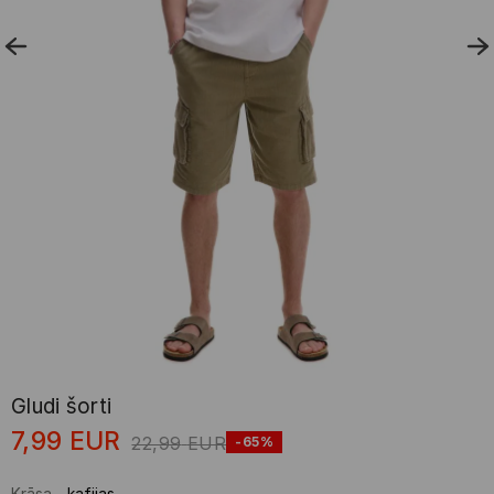
Gludi šorti
7,99
EUR
22,99
EUR
-65%
Krāsa
-
kafijas