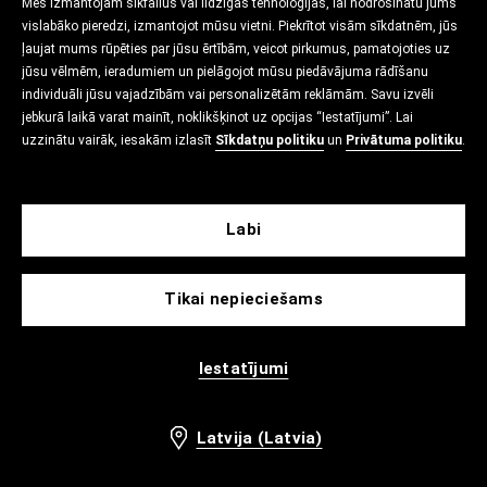
Mēs izmantojam sīkfailus vai līdzīgas tehnoloģijas, lai nodrošinātu jums
vislabāko pieredzi, izmantojot mūsu vietni. Piekrītot visām sīkdatnēm, jūs
ļaujat mums rūpēties par jūsu ērtībām, veicot pirkumus, pamatojoties uz
jūsu vēlmēm, ieradumiem un pielāgojot mūsu piedāvājuma rādīšanu
individuāli jūsu vajadzībām vai personalizētām reklāmām. Savu izvēli
jebkurā laikā varat mainīt, noklikšķinot uz opcijas “Iestatījumi”. Lai
uzzinātu vairāk, iesakām izlasīt
Sīkdatņu politiku
un
Privātuma politiku
.
Labi
Tikai nepieciešams
Iestatījumi
Latvija (Latvia)