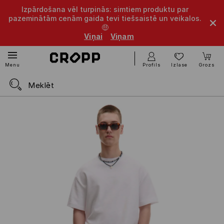
Izpārdošana vēl turpinās: simtiem produktu par
pazeminātām cenām gaida tevi tiešsaistē un veikalos.
🤑
Viņai
Viņam
Profils
Izlase
Grozs
Menu