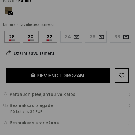
Izmērs
-
Izvēlieties izmēru
28
30
32
34
36
38
Uzzini savu izmēru
PIEVIENOT GROZAM
Pārbaudīt pieejamību veikalos
Bezmaksas piegāde
Pērkot virs 39 EUR
Bezmaksas atgriešana