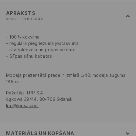
APRAKSTS
Index
391DE-84X
100% kokvilna
regulāra piegriezuma jostasvieta
rāvējslēdzēja un pogas aizdare
Slīpas sānu kabatas
Modeļa prezentētā prece ir izmērā L/40. modeļa augums:
185 cm
Ražotājs
:
LPP S.A.
Łąkowa 39/44, 80-769 Gdańsk
lpp@lppsa.com
MATERIĀLS UN KOPŠANA