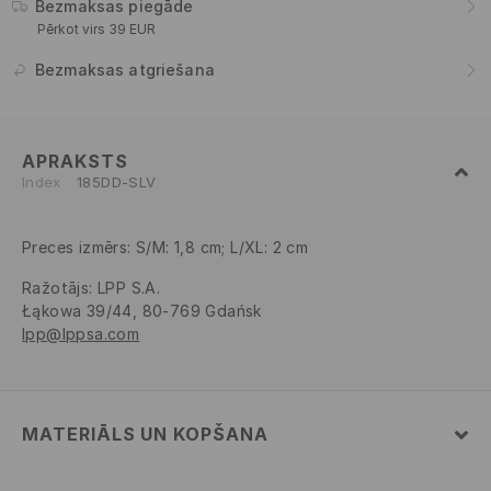
Bezmaksas piegāde
Pērkot virs 39 EUR
Bezmaksas atgriešana
APRAKSTS
Index
185DD-SLV
Preces izmērs: S/M: 1,8 cm; L/XL: 2 cm
Ražotājs
:
LPP S.A.
Łąkowa 39/44, 80-769 Gdańsk
lpp@lppsa.com
MATERIĀLS UN KOPŠANA