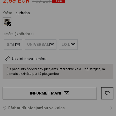
2,99
EUR
7,99
EUR
-63%
Krāsa
-
sudraba
Izmērs
(izpārdots)
S/M
UNIVERSAL
L/XL
Uzzini savu izmēru
Šis produkts šobrīd nav pieejams internetveikalā. Reģistrējies, lai
pirmais uzzinātu par tā pieejamību.
INFORMĒT MANI
Pārbaudīt pieejamību veikalos