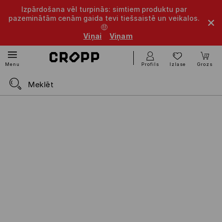
Izpārdošana vēl turpinās: simtiem produktu par
pazeminātām cenām gaida tevi tiešsaistē un veikalos.
🤑
Viņai
Viņam
Profils
Izlase
Grozs
Menu