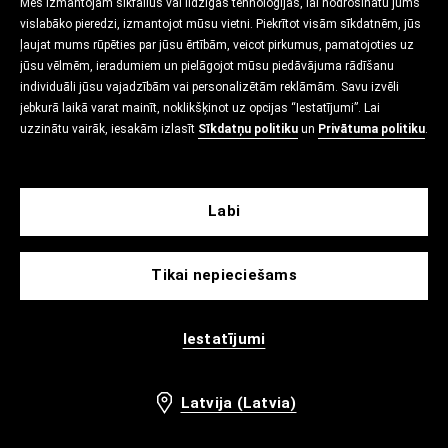
Mēs izmantojam sīkfailus vai līdzīgas tehnoloģijas, lai nodrošinātu jums
vislabāko pieredzi, izmantojot mūsu vietni. Piekrītot visām sīkdatnēm, jūs
ļaujat mums rūpēties par jūsu ērtībām, veicot pirkumus, pamatojoties uz
jūsu vēlmēm, ieradumiem un pielāgojot mūsu piedāvājuma rādīšanu
individuāli jūsu vajadzībām vai personalizētām reklāmām. Savu izvēli
jebkurā laikā varat mainīt, noklikšķinot uz opcijas “Iestatījumi”. Lai
uzzinātu vairāk, iesakām izlasīt
Sīkdatņu politiku
un
Privātuma politiku
.
Labi
Tikai nepieciešams
Iestatījumi
Latvija (Latvia)