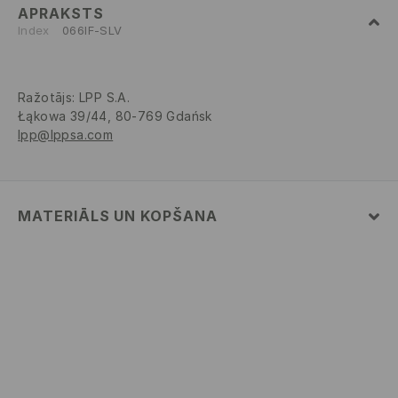
APRAKSTS
Index
066IF-SLV
Ražotājs
:
LPP S.A.
Łąkowa 39/44, 80-769 Gdańsk
lpp@lppsa.com
MATERIĀLS UN KOPŠANA
PIRMAIS PUNKTS
:
90% CINKA SAKAUSĒJUMS, 10%
DZELZS