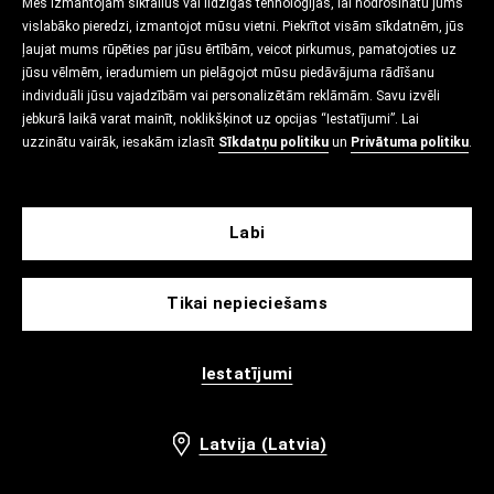
Mēs izmantojam sīkfailus vai līdzīgas tehnoloģijas, lai nodrošinātu jums
vislabāko pieredzi, izmantojot mūsu vietni. Piekrītot visām sīkdatnēm, jūs
ļaujat mums rūpēties par jūsu ērtībām, veicot pirkumus, pamatojoties uz
jūsu vēlmēm, ieradumiem un pielāgojot mūsu piedāvājuma rādīšanu
individuāli jūsu vajadzībām vai personalizētām reklāmām. Savu izvēli
jebkurā laikā varat mainīt, noklikšķinot uz opcijas “Iestatījumi”. Lai
uzzinātu vairāk, iesakām izlasīt
Sīkdatņu politiku
un
Privātuma politiku
.
Labi
Tikai nepieciešams
Iestatījumi
Latvija (Latvia)