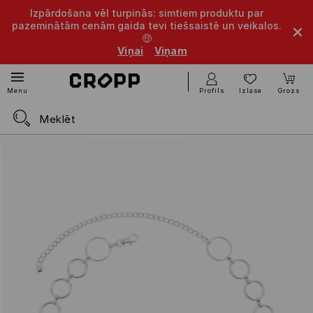
Izpārdošana vēl turpinās: simtiem produktu par
pazeminātām cenām gaida tevi tiešsaistē un veikalos.
🤑
Viņai
Viņam
Profils
Izlase
Grozs
Menu