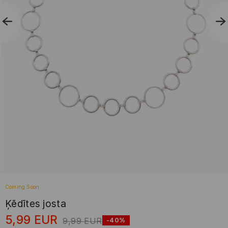
Coming Soon
Ķēdītes josta
5,99
EUR
9,99
EUR
-40%