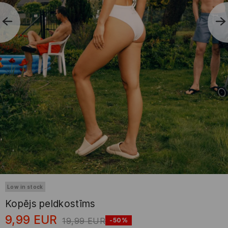
Low in stock
Kopējs peldkostīms
9,99
EUR
19,99
EUR
-50%