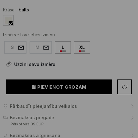
Krāsa
-
balts
Izmērs
-
Izvēlieties izmēru
S
M
L
XL
Uzzini savu izmēru
PIEVIENOT GROZAM
Pārbaudīt pieejamību veikalos
Bezmaksas piegāde
Pērkot virs 39 EUR
Bezmaksas atgriešana