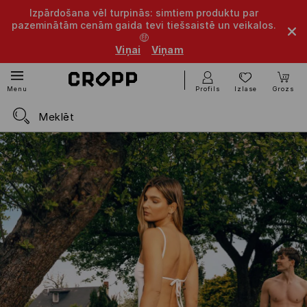
Izpārdošana vēl turpinās: simtiem produktu par
pazeminātām cenām gaida tevi tiešsaistē un veikalos.
🤑
Viņai
Viņam
Profils
Izlase
Grozs
Menu