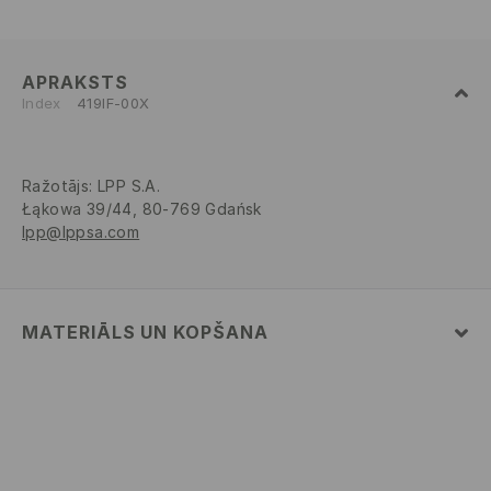
APRAKSTS
Index
419IF-00X
Ražotājs
:
LPP S.A.
Łąkowa 39/44, 80-769 Gdańsk
lpp@lppsa.com
MATERIĀLS UN KOPŠANA
PIRMAIS MATERIĀLS
:
82% POLIAMĪDS, 18% ELASTĀNS