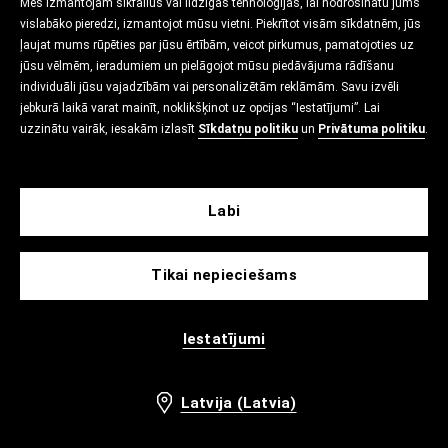
Mēs izmantojam sīkfailus vai līdzīgas tehnoloģijas, lai nodrošinātu jums
vislabāko pieredzi, izmantojot mūsu vietni. Piekrītot visām sīkdatnēm, jūs
ļaujat mums rūpēties par jūsu ērtībām, veicot pirkumus, pamatojoties uz
jūsu vēlmēm, ieradumiem un pielāgojot mūsu piedāvājuma rādīšanu
individuāli jūsu vajadzībām vai personalizētām reklāmām. Savu izvēli
jebkurā laikā varat mainīt, noklikšķinot uz opcijas “Iestatījumi”. Lai
uzzinātu vairāk, iesakām izlasīt
Sīkdatņu politiku
un
Privātuma politiku
.
Labi
Tikai nepieciešams
Iestatījumi
Latvija (Latvia)