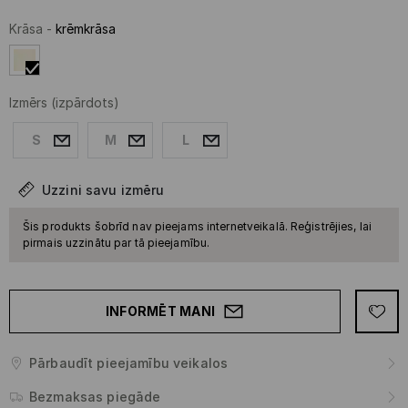
Krāsa
-
krēmkrāsa
Izmērs
(izpārdots)
S
M
L
Uzzini savu izmēru
Šis produkts šobrīd nav pieejams internetveikalā. Reģistrējies, lai
pirmais uzzinātu par tā pieejamību.
INFORMĒT MANI
Pārbaudīt pieejamību veikalos
Bezmaksas piegāde