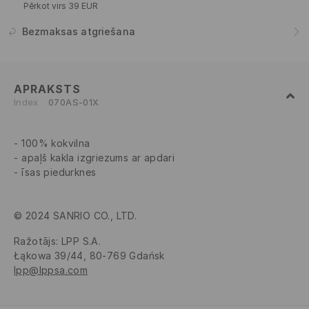
Pērkot virs 39 EUR
Bezmaksas atgriešana
APRAKSTS
Index
070AS-01X
100% kokvilna
apaļš kakla izgriezums ar apdari
īsas piedurknes
© 2024 SANRIO CO., LTD.
Ražotājs
:
LPP S.A.
Łąkowa 39/44, 80-769 Gdańsk
lpp@lppsa.com