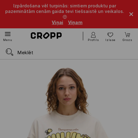
Izpārdošana vēl turpinās: simtiem produktu par
pazeminātām cenām gaida tevi tiešsaistē un veikalos.
🤑
Viņai
Viņam
Profils
Izlase
Grozs
Menu