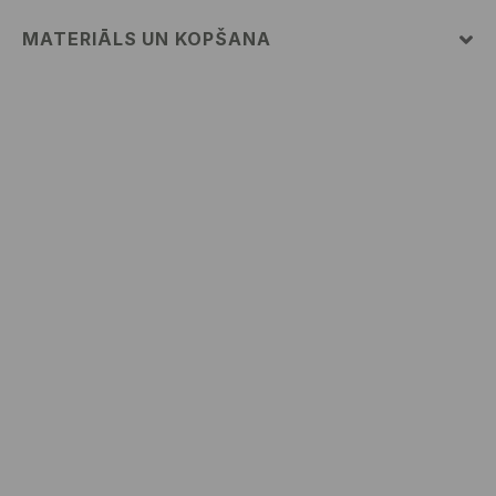
MATERIĀLS UN KOPŠANA
Pamatmateriāls
:
100% KOKVILNA
MAZGĀT AUTOMĀTISKAJĀ VEĻAS MAZGĀŠANAS
MAŠĪNĀ MAX. TEMP. 30° C – ĻOTI VIEGLS
MAZGĀŠANAS REŽĪMS
NEBALINĀT
NEŽĀVĒT VEĻAS ŽĀVĒTĀJĀ
MAX. GLUDINĀŠANAS TEMP. 110° C - BEZ TVAIKA
NETĪRĪT ĶĪMISKI