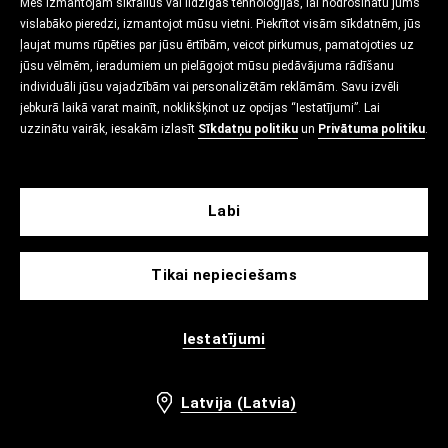
Mēs izmantojam sīkfailus vai līdzīgas tehnoloģijas, lai nodrošinātu jums
vislabāko pieredzi, izmantojot mūsu vietni. Piekrītot visām sīkdatnēm, jūs
ļaujat mums rūpēties par jūsu ērtībām, veicot pirkumus, pamatojoties uz
jūsu vēlmēm, ieradumiem un pielāgojot mūsu piedāvājuma rādīšanu
individuāli jūsu vajadzībām vai personalizētām reklāmām. Savu izvēli
jebkurā laikā varat mainīt, noklikšķinot uz opcijas “Iestatījumi”. Lai
uzzinātu vairāk, iesakām izlasīt
Sīkdatņu politiku
un
Privātuma politiku
.
Labi
Tikai nepieciešams
Iestatījumi
Latvija (Latvia)