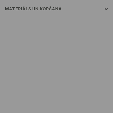
MATERIĀLS UN KOPŠANA
PIRMAIS MATERIĀLS
:
95% KOKVILNA, 5% ELASTĀNS