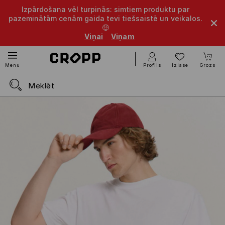
Izpārdošana vēl turpinās: simtiem produktu par
pazeminātām cenām gaida tevi tiešsaistē un veikalos.
🤑
Viņai
Viņam
Profils
Izlase
Grozs
Menu