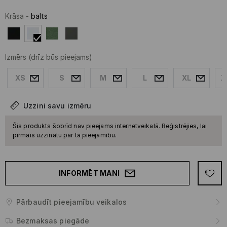
Krāsa
-
balts
Izmērs
(drīz būs pieejams)
XS
S
M
L
XL
X
Uzzini savu izmēru
Šis produkts šobrīd nav pieejams internetveikalā. Reģistrējies, lai
pirmais uzzinātu par tā pieejamību.
INFORMĒT MANI
Pārbaudīt pieejamību veikalos
Bezmaksas piegāde