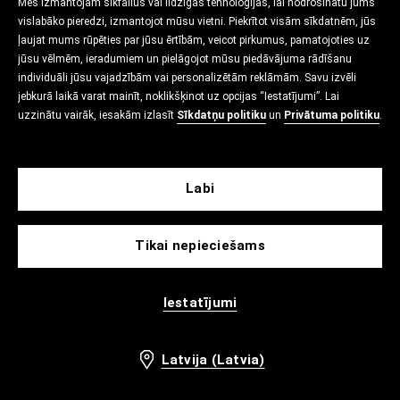
Mēs izmantojam sīkfailus vai līdzīgas tehnoloģijas, lai nodrošinātu jums
vislabāko pieredzi, izmantojot mūsu vietni. Piekrītot visām sīkdatnēm, jūs
ļaujat mums rūpēties par jūsu ērtībām, veicot pirkumus, pamatojoties uz
jūsu vēlmēm, ieradumiem un pielāgojot mūsu piedāvājuma rādīšanu
individuāli jūsu vajadzībām vai personalizētām reklāmām. Savu izvēli
jebkurā laikā varat mainīt, noklikšķinot uz opcijas “Iestatījumi”. Lai
uzzinātu vairāk, iesakām izlasīt
Sīkdatņu politiku
un
Privātuma politiku
.
Labi
Tikai nepieciešams
Iestatījumi
Latvija (Latvia)