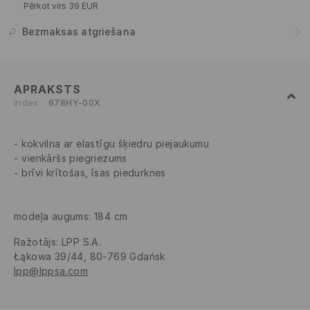
Pērkot virs 39 EUR
Bezmaksas atgriešana
APRAKSTS
Index
678HY-00X
kokvilna ar elastīgu šķiedru piejaukumu
vienkāršs piegriezums
brīvi krītošas, īsas piedurknes
modeļa augums: 184 cm
Ražotājs
:
LPP S.A.
Łąkowa 39/44, 80-769 Gdańsk
lpp@lppsa.com