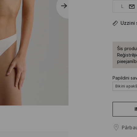
L
Uzzini
Šis produ
Reģistrēji
pieejamīb
Papildini sa
Bikini apak
Pārbau