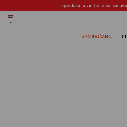
Izpārdošana vēl turpinās: simtie
LV
IZPĀRDOŠANA
S