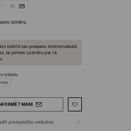
XL
 savu izmēru
kts šobrīd nav pieejams internetveikalā.
es, lai pirmais uzzinātu par tā
u.
vu izskatu
šdaļa
INFORMĒT MANI
dīt pieejamību veikalos