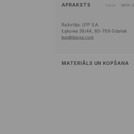
APRAKSTS
Index
381IF-
Ražotājs
:
LPP S.A.
Łąkowa 39/44, 80-769 Gdańsk
lpp@lppsa.com
MATERIĀLS UN KOPŠANA
PIRMAIS MATERIĀLS
:
82% POLIAM
PIRMAIS ODERES MATERIĀLS
:
90%
ELASTĀNS
ROKAS MAZGĀŠANA- APKĀ
NEBALINĀT