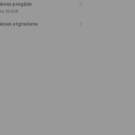
ksas piegāde
irs 39 EUR
ksas atgriešana