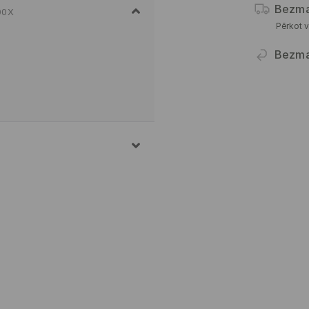
Bezma
00X
Pērkot v
Bezma
ĪDS, 18% ELASTĀNS
 POLIESTERIS, 10%
RTĒJĀ TEMPERATŪRA