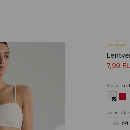
Coming Soon
Lentvei
7,99
E
Krāsa
-
bal
Izmērs
(drī
XS