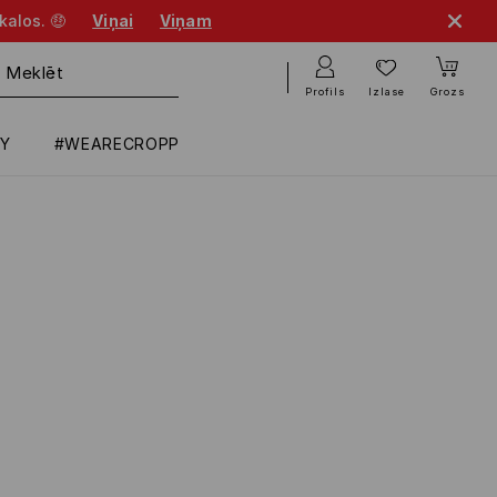
kalos. 🤑
Viņai
Viņam
Profils
Izlase
Grozs
RY
#WEARECROPP