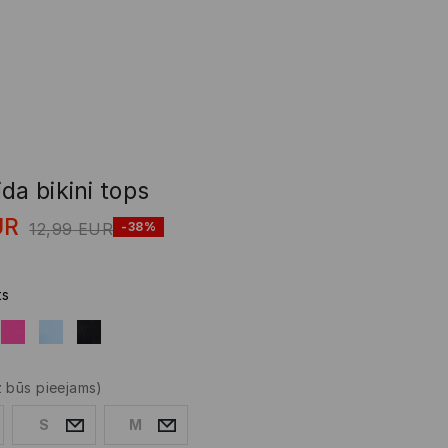
da bikini tops
UR
12,99
EUR
-38%
ts
z būs pieejams)
S
M