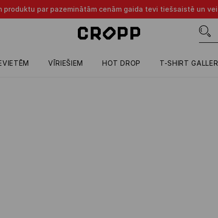
m produktu par pazeminātām cenām gaida tevi tiešsaistē un vei
IEVIETĒM
VĪRIEŠIEM
HOT DROP
T-SHIRT GALLE