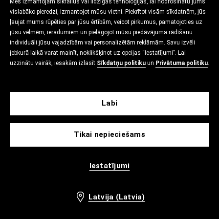
Mēs izmantojam sīkfailus vai līdzīgas tehnoloģijas, lai nodrošinātu jums
vislabāko pieredzi, izmantojot mūsu vietni. Piekrītot visām sīkdatnēm, jūs
ļaujat mums rūpēties par jūsu ērtībām, veicot pirkumus, pamatojoties uz
jūsu vēlmēm, ieradumiem un pielāgojot mūsu piedāvājuma rādīšanu
individuāli jūsu vajadzībām vai personalizētām reklāmām. Savu izvēli
jebkurā laikā varat mainīt, noklikšķinot uz opcijas “Iestatījumi”. Lai
uzzinātu vairāk, iesakām izlasīt
Sīkdatņu politiku
un
Privātuma politiku
.
Labi
Tikai nepieciešams
Iestatījumi
Latvija (Latvia)