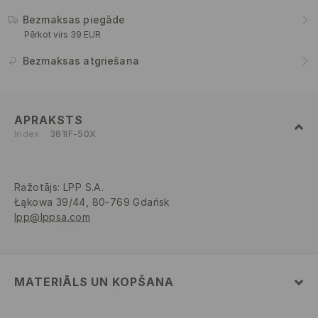
Bezmaksas piegāde
Pērkot virs 39 EUR
Bezmaksas atgriešana
APRAKSTS
Index
381IF-50X
Ražotājs
:
LPP S.A.
Łąkowa 39/44, 80-769 Gdańsk
lpp@lppsa.com
MATERIĀLS UN KOPŠANA