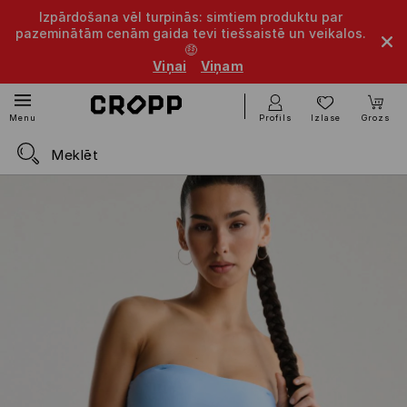
Izpārdošana vēl turpinās: simtiem produktu par
pazeminātām cenām gaida tevi tiešsaistē un veikalos.
🤑
Viņai
Viņam
Profils
Izlase
Grozs
Menu