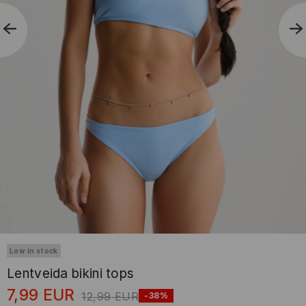
Low in stock
Lentveida bikini tops
7,99
EUR
12,99
EUR
-38%