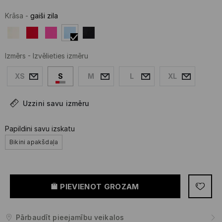
Krāsa
-
gaiši zila
Izmērs
-
Izvēlieties izmēru
XS
S
M
L
XL
Uzzini savu izmēru
Papildini savu izskatu
Bikini apakšdaļa
PIEVIENOT GROZAM
Pārbaudīt pieejamību veikalos