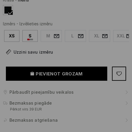
Izmērs
-
Izvēlieties izmēru
XS
S
M
L
XL
XXL
Uzzini savu izmēru
PIEVIENOT GROZAM
Pārbaudīt pieejamību veikalos
Bezmaksas piegāde
Pērkot virs 39 EUR
Bezmaksas atgriešana