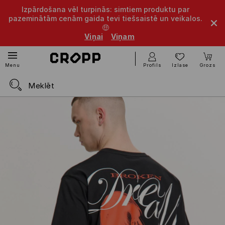
Izpārdošana vēl turpinās: simtiem produktu par
pazeminātām cenām gaida tevi tiešsaistē un veikalos.
🤑
Viņai
Viņam
Profils
Izlase
Grozs
Menu