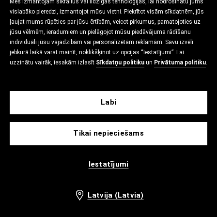
Mēs izmantojam sīkfailus vai līdzīgas tehnoloģijas, lai nodrošinātu jums
vislabāko pieredzi, izmantojot mūsu vietni. Piekrītot visām sīkdatnēm, jūs
ļaujat mums rūpēties par jūsu ērtībām, veicot pirkumus, pamatojoties uz
jūsu vēlmēm, ieradumiem un pielāgojot mūsu piedāvājuma rādīšanu
individuāli jūsu vajadzībām vai personalizētām reklāmām. Savu izvēli
jebkurā laikā varat mainīt, noklikšķinot uz opcijas “Iestatījumi”. Lai
uzzinātu vairāk, iesakām izlasīt
Sīkdatņu politiku
un
Privātuma politiku
.
Labi
Tikai nepieciešams
Iestatījumi
Latvija (Latvia)