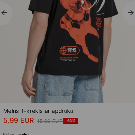
Melns T-krekls ar apdruku
5,99
EUR
15,99
EUR
-63%
Krāsa
-
melns