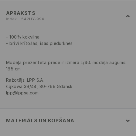
APRAKSTS
Index
542HY-99X
100% kokvilna
brīvi krītošas, īsas piedurknes
Modeļa prezentētā prece ir izmērā L/40. modeļa augums:
185 cm
Ražotājs
:
LPP S.A.
Łąkowa 39/44, 80-769 Gdańsk
lpp@lppsa.com
MATERIĀLS UN KOPŠANA