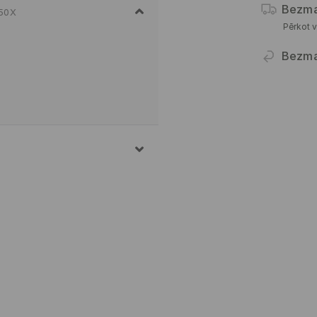
Bezma
-50X
Pērkot v
Bezma