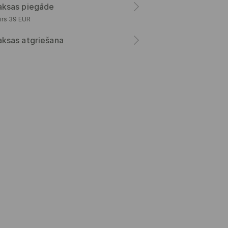
ksas piegāde
irs 39 EUR
ksas atgriešana