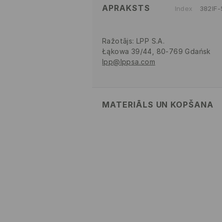
APRAKSTS
Index
382IF
Ražotājs
:
LPP S.A.
Łąkowa 39/44, 80-769 Gdańsk
lpp@lppsa.com
MATERIĀLS UN KOPŠANA
82% POLIAMĪDS, 18% ELASTĀNS