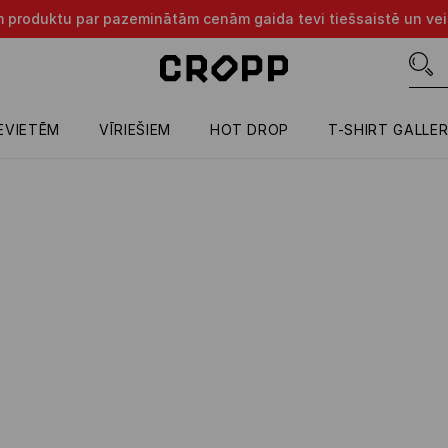
m produktu par pazeminātām cenām gaida tevi tiešsaistē un vei
IEVIETĒM
VĪRIEŠIEM
HOT DROP
T-SHIRT GALLE