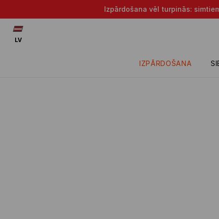
Izpārdošana vēl turpinās: simtie
LV
IZPĀRDOŠANA
S