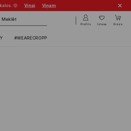
kalos. 🤑
Viņai
Viņam
Profils
Izlase
Grozs
RY
#WEARECROPP