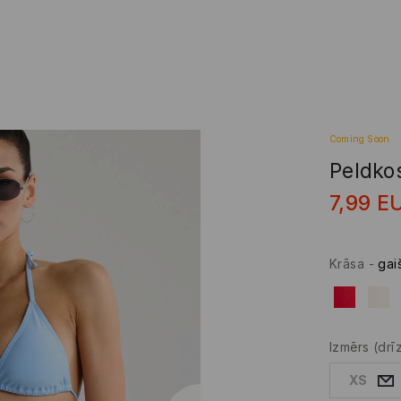
Coming Soon
Peldko
7,99
E
Krāsa
-
gaiš
Izmērs
(drī
XS