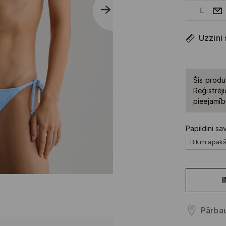
L
Uzzini
Šis produ
Reģistrēji
pieejamīb
Papildini sa
Bikini apak
Pārbau