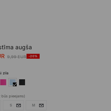
stīma augša
UR
9,99
EUR
-20%
i zila
z būs pieejams)
S
M