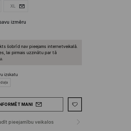
XL
 savu izmēru
kts šobrīd nav pieejams internetveikalā.
es, lai pirmais uzzinātu par tā
u.
vu izskatu
šdaļa
INFORMĒT MANI
dīt pieejamību veikalos