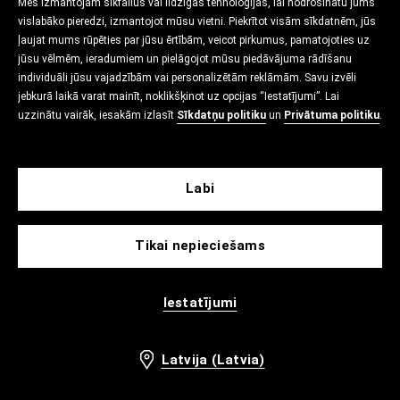
Mēs izmantojam sīkfailus vai līdzīgas tehnoloģijas, lai nodrošinātu jums
vislabāko pieredzi, izmantojot mūsu vietni. Piekrītot visām sīkdatnēm, jūs
ļaujat mums rūpēties par jūsu ērtībām, veicot pirkumus, pamatojoties uz
jūsu vēlmēm, ieradumiem un pielāgojot mūsu piedāvājuma rādīšanu
individuāli jūsu vajadzībām vai personalizētām reklāmām. Savu izvēli
jebkurā laikā varat mainīt, noklikšķinot uz opcijas “Iestatījumi”. Lai
uzzinātu vairāk, iesakām izlasīt
Sīkdatņu politiku
un
Privātuma politiku
.
Labi
Tikai nepieciešams
Iestatījumi
Latvija (Latvia)