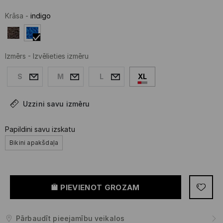
Krāsa
-
indigo
Izmērs
-
Izvēlieties izmēru
S
M
L
XL
Uzzini savu izmēru
Papildini savu izskatu
Bikini apakšdaļa
PIEVIENOT GROZAM
Pārbaudīt pieejamību veikalos