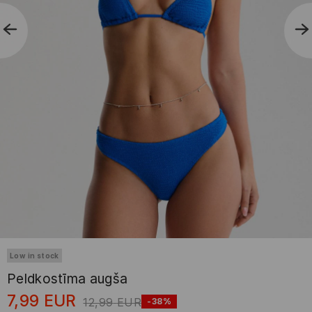
Low in stock
Peldkostīma augša
7,99
EUR
12,99
EUR
-38%