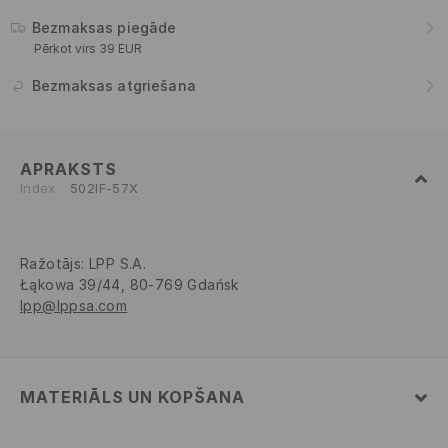
Bezmaksas piegāde
Pērkot virs 39 EUR
Bezmaksas atgriešana
APRAKSTS
Index
502IF-57X
Ražotājs
:
LPP S.A.
Łąkowa 39/44, 80-769 Gdańsk
lpp@lppsa.com
MATERIĀLS UN KOPŠANA