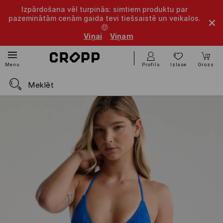
Izpārdošana vēl turpinās: simtiem produktu par
pazeminātām cenām gaida tevi tiešsaistē un veikalos.
🤑
Viņai
Viņam
Profils
Izlase
Grozs
Menu