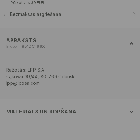
Pērkot virs 39 EUR
Bezmaksas atgriešana
APRAKSTS
Index
851DC-99X
Ražotājs
:
LPP S.A.
Łąkowa 39/44, 80-769 Gdańsk
lpp@lppsa.com
MATERIĀLS UN KOPŠANA
Pamatmateriāls
:
82% POLIAMĪDS, 18% ELASTĀNS