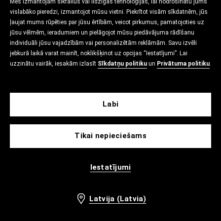
Mēs izmantojam sīkfailus vai līdzīgas tehnoloģijas, lai nodrošinātu jums
vislabāko pieredzi, izmantojot mūsu vietni. Piekrītot visām sīkdatnēm, jūs
ļaujat mums rūpēties par jūsu ērtībām, veicot pirkumus, pamatojoties uz
jūsu vēlmēm, ieradumiem un pielāgojot mūsu piedāvājuma rādīšanu
individuāli jūsu vajadzībām vai personalizētām reklāmām. Savu izvēli
jebkurā laikā varat mainīt, noklikšķinot uz opcijas “Iestatījumi”. Lai
uzzinātu vairāk, iesakām izlasīt
Sīkdatņu politiku
un
Privātuma politiku
.
Labi
Tikai nepieciešams
Iestatījumi
Latvija (Latvia)