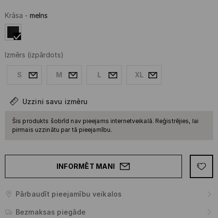
Krāsa
-
melns
Izmērs
(izpārdots)
S
M
L
XL
Uzzini savu izmēru
Šis produkts šobrīd nav pieejams internetveikalā. Reģistrējies, lai
pirmais uzzinātu par tā pieejamību.
INFORMĒT MANI
Pārbaudīt pieejamību veikalos
Bezmaksas piegāde