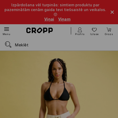
Izpārdošana vēl turpinās: simtiem produktu par
pazeminātām cenām gaida tevi tiešsaistē un veikalos.
🤑
Viņai
Viņam
Profils
Izlase
Grozs
Menu