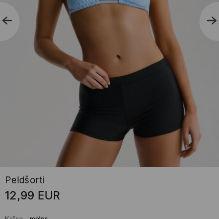
Peldšorti
12,99
EUR
Krāsa
-
melns