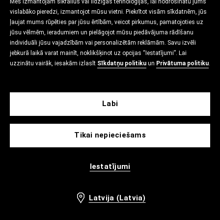
Mēs izmantojam sīkfailus vai līdzīgas tehnoloģijas, lai nodrošinātu jums
vislabāko pieredzi, izmantojot mūsu vietni. Piekrītot visām sīkdatnēm, jūs
ļaujat mums rūpēties par jūsu ērtībām, veicot pirkumus, pamatojoties uz
jūsu vēlmēm, ieradumiem un pielāgojot mūsu piedāvājuma rādīšanu
individuāli jūsu vajadzībām vai personalizētām reklāmām. Savu izvēli
jebkurā laikā varat mainīt, noklikšķinot uz opcijas “Iestatījumi”. Lai
uzzinātu vairāk, iesakām izlasīt
Sīkdatņu politiku
un
Privātuma politiku
.
Labi
Tikai nepieciešams
Iestatījumi
Latvija (Latvia)