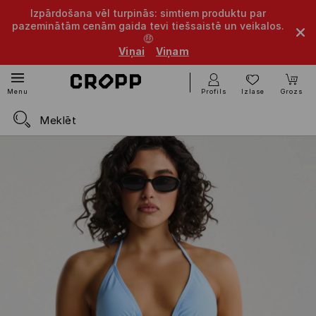
Izpārdošana vēl turpinās: simtiem produktu par
pazeminātām cenām gaida tevi tiešsaistē un veikalos.
🤑
Viņai
Viņam
Profils
Izlase
Grozs
Menu