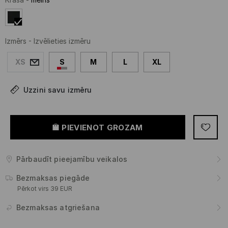
Izmērs
-
Izvēlieties izmēru
XS
S
M
L
XL
Uzzini savu izmēru
PIEVIENOT GROZAM
Pārbaudīt pieejamību veikalos
Bezmaksas piegāde
Pērkot virs 39 EUR
Bezmaksas atgriešana