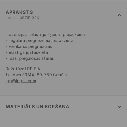
APRAKSTS
Index
387IF-99X
džersijs ar elastīgu šķiedru piejaukumu
regulāra piegriezuma jostasvieta
vienkāršs piegriezums
elastīga jostasvieta
īsas, piegulošas staras
Ražotājs
:
LPP S.A.
Łąkowa 39/44, 80-769 Gdańsk
lpp@lppsa.com
MATERIĀLS UN KOPŠANA
82% POLIAMĪDS, 18% ELASTĀNS