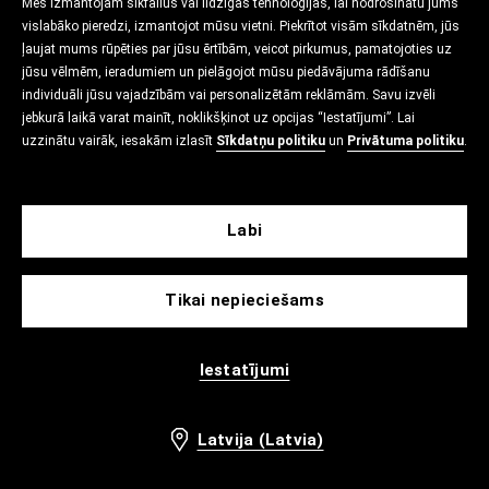
Mēs izmantojam sīkfailus vai līdzīgas tehnoloģijas, lai nodrošinātu jums
vislabāko pieredzi, izmantojot mūsu vietni. Piekrītot visām sīkdatnēm, jūs
ļaujat mums rūpēties par jūsu ērtībām, veicot pirkumus, pamatojoties uz
jūsu vēlmēm, ieradumiem un pielāgojot mūsu piedāvājuma rādīšanu
individuāli jūsu vajadzībām vai personalizētām reklāmām. Savu izvēli
jebkurā laikā varat mainīt, noklikšķinot uz opcijas “Iestatījumi”. Lai
uzzinātu vairāk, iesakām izlasīt
Sīkdatņu politiku
un
Privātuma politiku
.
Labi
Tikai nepieciešams
Iestatījumi
Latvija (Latvia)