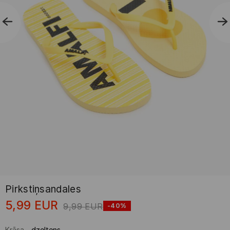
Pirkstiņsandales
5,99
EUR
9,99
EUR
-40%
Krāsa
-
dzeltens