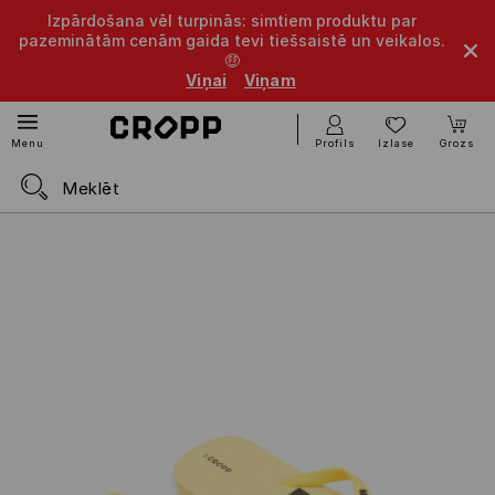
Izpārdošana vēl turpinās: simtiem produktu par
pazeminātām cenām gaida tevi tiešsaistē un veikalos.
🤑
Viņai
Viņam
Profils
Izlase
Grozs
Menu