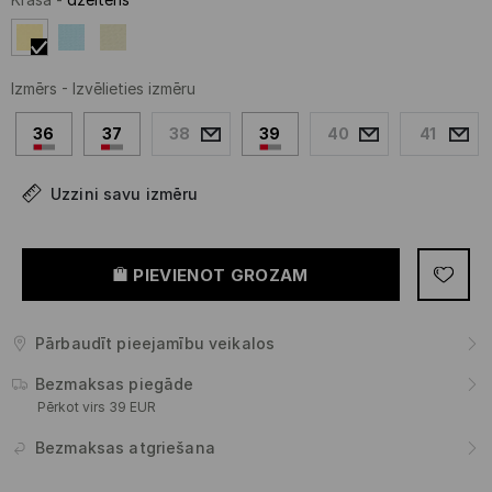
Izmērs
-
Izvēlieties izmēru
36
37
38
39
40
41
Uzzini savu izmēru
PIEVIENOT GROZAM
Pārbaudīt pieejamību veikalos
Bezmaksas piegāde
Pērkot virs 39 EUR
Bezmaksas atgriešana