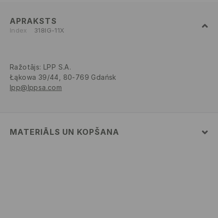
APRAKSTS
Index
318IG-11X
Ražotājs
:
LPP S.A.
Łąkowa 39/44, 80-769 Gdańsk
lpp@lppsa.com
MATERIĀLS UN KOPŠANA
VIRSA
:
100% EVA
STARPSLĀNIS
:
100% EVA
ZOLE
:
100% EVA