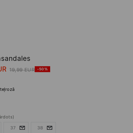
ņsandales
UR
19,99
EUR
-50%
teļrozā
ārdots)
37
38