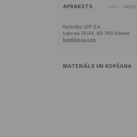
APRAKSTS
Index
462DC
Ražotājs
:
LPP S.A.
Łąkowa 39/44, 80-769 Gdańsk
lpp@lppsa.com
MATERIĀLS UN KOPŠANA
VIRSA
:
100% PVC
STARPSLĀNIS
:
50% EVA, 50% PV
ZOLE
:
100% EVA
MAZGĀT AUTOMĀTISKAJĀ VEĻA
MAX. TEMP. 50° C – VIEGLAIS M
NEBALINĀT