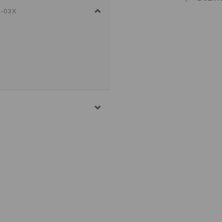
-03X
C
S MAZGĀŠANAS MAŠĪNĀ
AZGĀŠANAS REŽĪMS