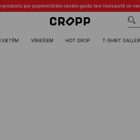
m produktu par pazeminātām cenām gaida tevi tiešsaistē un vei
IEVIETĒM
VĪRIEŠIEM
HOT DROP
T-SHIRT GALLE