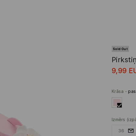
Sold Out
Pirksti
9,99
E
Krāsa
-
pas
Izmērs
(izp
36