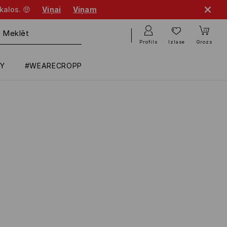
kalos. 🤑
Viņai
Viņam
Profils
Izlase
Grozs
RY
#WEARECROPP