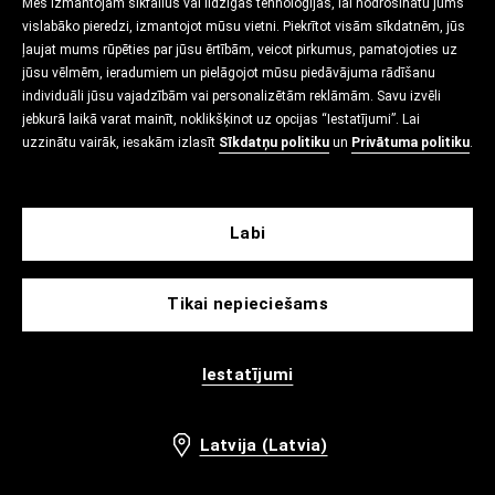
Mēs izmantojam sīkfailus vai līdzīgas tehnoloģijas, lai nodrošinātu jums
vislabāko pieredzi, izmantojot mūsu vietni. Piekrītot visām sīkdatnēm, jūs
ļaujat mums rūpēties par jūsu ērtībām, veicot pirkumus, pamatojoties uz
jūsu vēlmēm, ieradumiem un pielāgojot mūsu piedāvājuma rādīšanu
individuāli jūsu vajadzībām vai personalizētām reklāmām. Savu izvēli
jebkurā laikā varat mainīt, noklikšķinot uz opcijas “Iestatījumi”. Lai
uzzinātu vairāk, iesakām izlasīt
Sīkdatņu politiku
un
Privātuma politiku
.
Labi
Tikai nepieciešams
Iestatījumi
Latvija (Latvia)