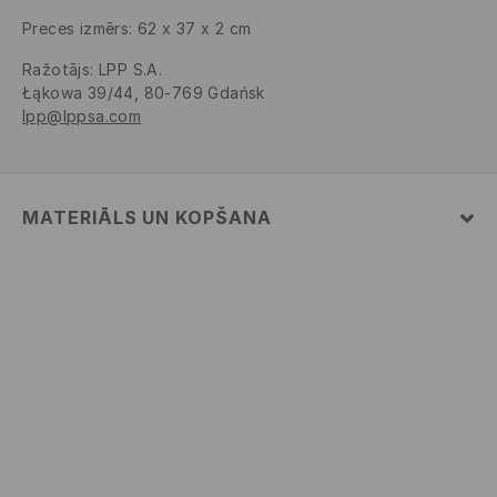
Preces izmērs: 62 x 37 x 2 cm
Ražotājs
:
LPP S.A.
Łąkowa 39/44, 80-769 Gdańsk
lpp@lppsa.com
MATERIĀLS UN KOPŠANA
100% POLIESTERIS