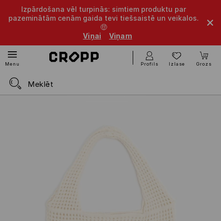
Izpārdošana vēl turpinās: simtiem produktu par
pazeminātām cenām gaida tevi tiešsaistē un veikalos.
🤑
Viņai
Viņam
Profils
Izlase
Grozs
Menu