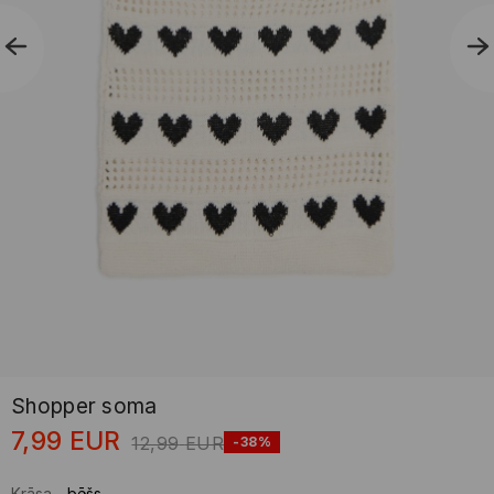
Shopper soma
7,99
EUR
12,99
EUR
-38%
Krāsa
-
bēšs