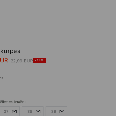
 kurpes
EUR
22,99
EUR
-13%
ns
ēlieties izmēru
37
38
39