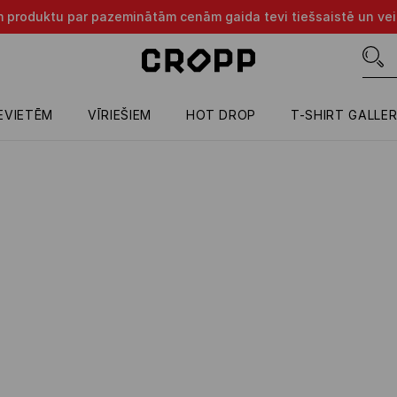
m produktu par pazeminātām cenām gaida tevi tiešsaistē un vei
IEVIETĒM
VĪRIEŠIEM
HOT DROP
T-SHIRT GALLE