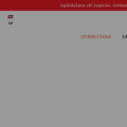
Izpārdošana vēl turpinās: simtie
LV
IZPĀRDOŠANA
S