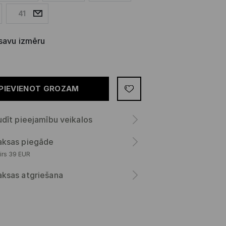
41
 savu izmēru
PIEVIENOT GROZAM
dīt pieejamību veikalos
ksas piegāde
irs 39 EUR
ksas atgriešana