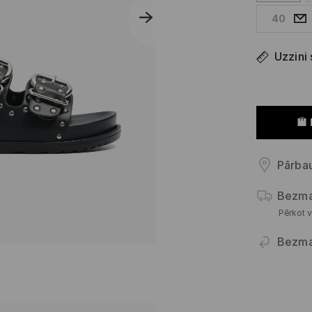
40
Uzzini
Pārbau
Bezma
Pērkot v
Bezma