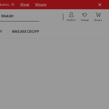
kalos. 🤑
Viņai
Viņam
Profils
Izlase
Grozs
RY
#WEARECROPP