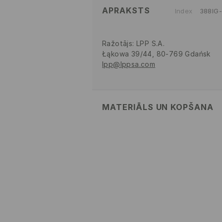
APRAKSTS
Index
388IG
Ražotājs
:
LPP S.A.
Łąkowa 39/44, 80-769 Gdańsk
lpp@lppsa.com
MATERIĀLS UN KOPŠANA
VIRSA
:
100% POLIURETĀNS
STARPSLĀNIS
:
100% POLIESTERIS
ZOLE
:
100% PVC