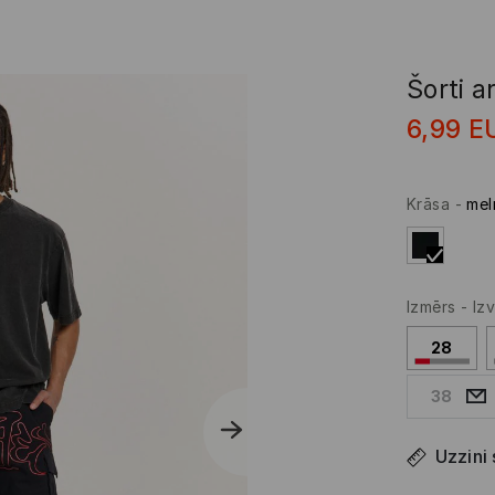
Šorti a
6,99
E
Krāsa
-
mel
Izmērs
-
Izv
28
38
Uzzini