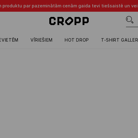
m produktu par pazeminātām cenām gaida tevi tiešsaistē un vei
IEVIETĒM
VĪRIEŠIEM
HOT DROP
T-SHIRT GALLE