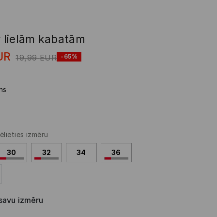
r lielām kabatām
UR
19,99
EUR
-65%
ns
ēlieties izmēru
30
32
34
36
 savu izmēru