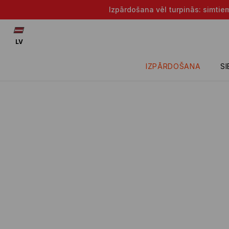
Izpārdošana vēl turpinās: simtie
LV
IZPĀRDOŠANA
S