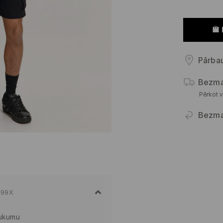
Pārbau
Bezma
Pērkot v
Bezma
-99X
aukumu