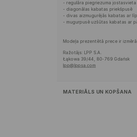
regulāra piegriezuma jostasvieta
diagonālas kabatas priekšpusē
divas aizmugurējās kabatas ar līp
mugurpusē uzšūtas kabatas ar p
Modeļa prezentētā prece ir izmērā
Ražotājs
:
LPP S.A.
Łąkowa 39/44, 80-769 Gdańsk
lpp@lppsa.com
MATERIĀLS UN KOPŠANA
PIRMAIS MATERIĀLS
:
98% KOKVIL