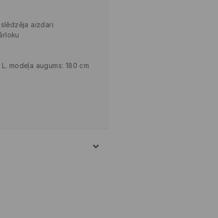
slēdzēja aizdari
ārloku
 L. modeļa augums: 180 cm
NA, 2% ELASTĀNS