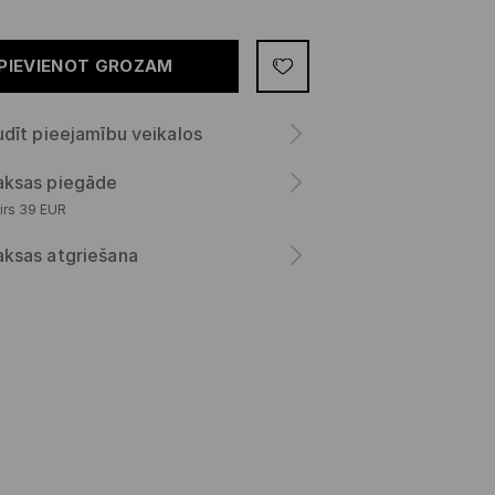
PIEVIENOT GROZAM
dīt pieejamību veikalos
ksas piegāde
irs 39 EUR
ksas atgriešana