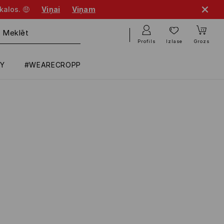
kalos. 🤑
Viņai
Viņam
Profils
Izlase
Grozs
RY
#WEARECROPP