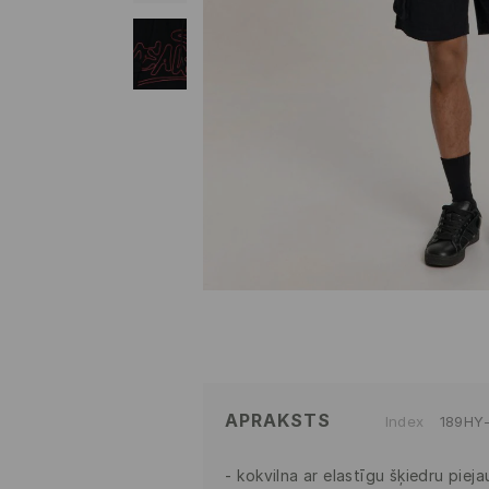
APRAKSTS
Index
189HY
kokvilna ar elastīgu šķiedru piej