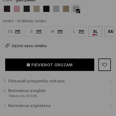
Izmērs
-
Izvēlieties izmēru
XS
S
M
L
XL
XXL
Uzzini savu izmēru
PIEVIENOT GROZAM
Pārbaudīt pieejamību veikalos
Bezmaksas piegāde
Pērkot virs 39 EUR
Bezmaksas atgriešana