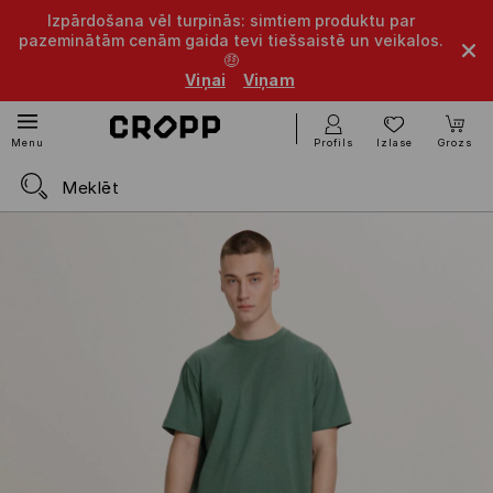
Izpārdošana vēl turpinās: simtiem produktu par
pazeminātām cenām gaida tevi tiešsaistē un veikalos.
🤑
Viņai
Viņam
Profils
Izlase
Grozs
Menu