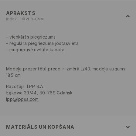
APRAKSTS
Index
102HY-09M
vienkāršs piegriezums
regulāra piegriezuma jostasvieta
mugurpusē uzšūta kabata
Modeļa prezentētā prece ir izmērā L/40. modeļa augums:
185 cm
Ražotājs
:
LPP S.A.
Łąkowa 39/44, 80-769 Gdańsk
lpp@lppsa.com
MATERIĀLS UN KOPŠANA