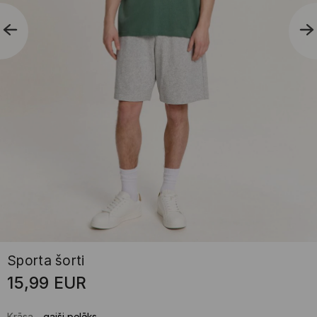
Sporta šorti
15,99
EUR
Krāsa
-
gaiši pelēks