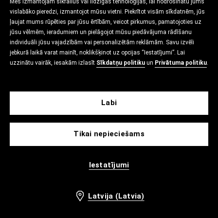
Mēs izmantojam sīkfailus vai līdzīgas tehnoloģijas, lai nodrošinātu jums
vislabāko pieredzi, izmantojot mūsu vietni. Piekrītot visām sīkdatnēm, jūs
ļaujat mums rūpēties par jūsu ērtībām, veicot pirkumus, pamatojoties uz
jūsu vēlmēm, ieradumiem un pielāgojot mūsu piedāvājuma rādīšanu
individuāli jūsu vajadzībām vai personalizētām reklāmām. Savu izvēli
jebkurā laikā varat mainīt, noklikšķinot uz opcijas “Iestatījumi”. Lai
uzzinātu vairāk, iesakām izlasīt
Sīkdatņu politiku
un
Privātuma politiku
.
Labi
Tikai nepieciešams
Iestatījumi
Latvija (Latvia)