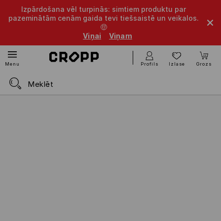
Izpārdošana vēl turpinās: simtiem produktu par
pazeminātām cenām gaida tevi tiešsaistē un veikalos.
🤑
Viņai
Viņam
Profils
Izlase
Grozs
Menu