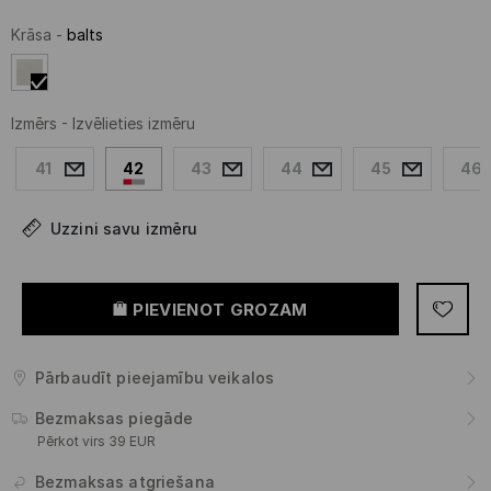
Krāsa
-
balts
Izmērs
-
Izvēlieties izmēru
41
42
43
44
45
46
Uzzini savu izmēru
PIEVIENOT GROZAM
Pārbaudīt pieejamību veikalos
Bezmaksas piegāde
Pērkot virs 39 EUR
Bezmaksas atgriešana