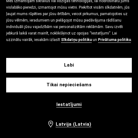
Mēs izmantojam sīkfailus vai līdzīgas tehnoloģijas, lai nodrošinātu jums
vislabāko pieredzi, izmantojot mūsu vietni. Piekrītot visām sīkdatnēm, jūs
ļaujat mums rūpēties par jūsu ērtībām, veicot pirkumus, pamatojoties uz
jūsu vēlmēm, ieradumiem un pielāgojot mūsu piedāvājuma rādīšanu
individuāli jūsu vajadzībām vai personalizētām reklāmām. Savu izvēli
jebkurā laikā varat mainīt, noklikšķinot uz opcijas “Iestatījumi”. Lai
uzzinātu vairāk, iesakām izlasīt
Sīkdatņu politiku
un
Privātuma politiku
.
Labi
Tikai nepieciešams
Iestatījumi
Latvija (Latvia)