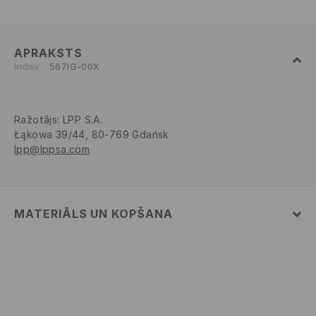
APRAKSTS
Index
567IG-00X
Ražotājs
:
LPP S.A.
Łąkowa 39/44, 80-769 Gdańsk
lpp@lppsa.com
MATERIĀLS UN KOPŠANA
VIRSA
:
100% POLIURETĀNS
STARPSLĀNIS
:
100% POLIESTERIS
ZOLE
:
100% TPR