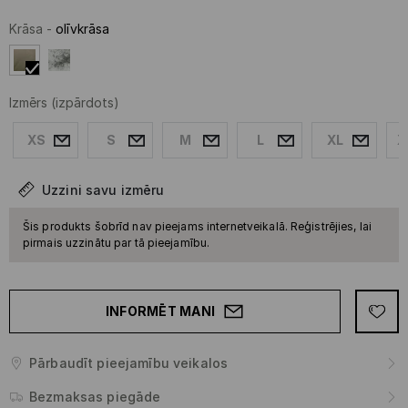
Krāsa
-
olīvkrāsa
Izmērs
(izpārdots)
XS
S
M
L
XL
X
Uzzini savu izmēru
Šis produkts šobrīd nav pieejams internetveikalā. Reģistrējies, lai
pirmais uzzinātu par tā pieejamību.
INFORMĒT MANI
Pārbaudīt pieejamību veikalos
Bezmaksas piegāde