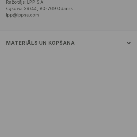
Ražotājs
:
LPP S.A.
Łąkowa 39/44, 80-769 Gdańsk
lpp@lppsa.com
MATERIĀLS UN KOPŠANA
Pamatmateriāls
:
100% POLIESTERIS
Odere
:
100% POLIESTERIS
Polsterējums
:
100% POLIESTERIS
MAZGĀT AUTOMĀTISKAJĀ VEĻAS MAZGĀŠANAS
MAŠĪNĀ MAX. TEMP. 30° C – VIEGLS MAZGĀŠANAS
REŽĪMS
NEBALINĀT
NEŽĀVĒT VEĻAS ŽĀVĒTĀJĀ