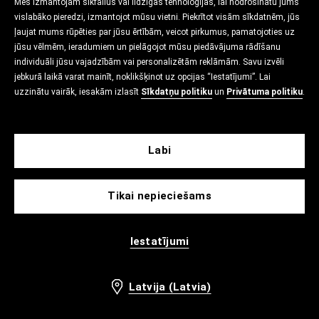
Mēs izmantojam sīkfailus vai līdzīgas tehnoloģijas, lai nodrošinātu jums
vislabāko pieredzi, izmantojot mūsu vietni. Piekrītot visām sīkdatnēm, jūs
ļaujat mums rūpēties par jūsu ērtībām, veicot pirkumus, pamatojoties uz
jūsu vēlmēm, ieradumiem un pielāgojot mūsu piedāvājuma rādīšanu
individuāli jūsu vajadzībām vai personalizētām reklāmām. Savu izvēli
jebkurā laikā varat mainīt, noklikšķinot uz opcijas “Iestatījumi”. Lai
uzzinātu vairāk, iesakām izlasīt
Sīkdatņu politiku
un
Privātuma politiku
.
Labi
Tikai nepieciešams
Iestatījumi
Latvija (Latvia)