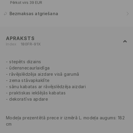
Pērkot virs 39 EUR
Bezmaksas atgriešana
APRAKSTS
Index
180FR-91X
stepēts dizains
ūdensnecaurlaidīga
rāvējslēdzēja aizdare visā garumā
zema stāvapkaklīte
sānu kabatas ar rāvējslēdzēja aizdari
praktiskas iekšējās kabatas
dekoratīva apdare
Modeļa prezentētā prece ir izmērā L. modeļa augums: 182
cm