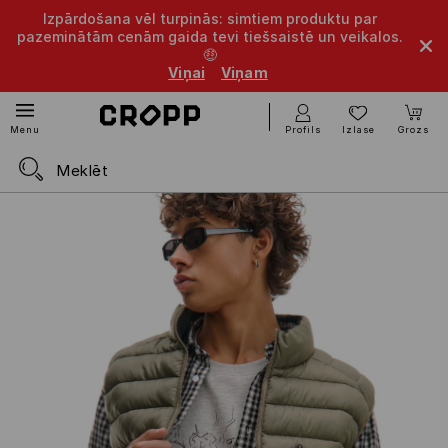
Izpārdošana vēl turpinās: simtiem produktu par
pazeminātām cenām gaida tevi tiešsaistē un veikalos.
🤑
Viņai
Viņam
Profils
Izlase
Grozs
Menu