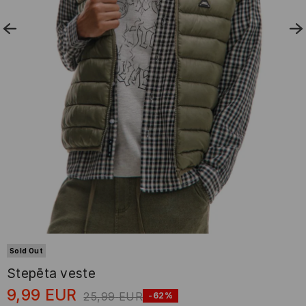
Sold Out
Stepēta veste
9,99
EUR
25,99
EUR
-62%