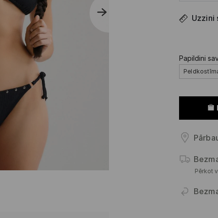
Uzzini
Papildini sa
Peldkostīm
Pārbau
Bezma
Pērkot v
Bezma