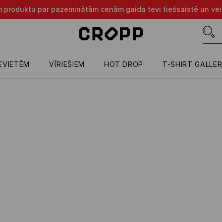
m produktu par pazeminātām cenām gaida tevi tiešsaistē un vei
IEVIETĒM
VĪRIEŠIEM
HOT DROP
T-SHIRT GALLE