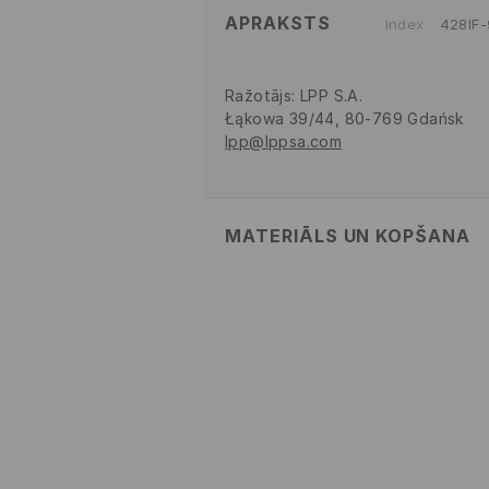
APRAKSTS
Index
428IF
Ražotājs
:
LPP S.A.
Łąkowa 39/44, 80-769 Gdańsk
lpp@lppsa.com
MATERIĀLS UN KOPŠANA
PIRMAIS MATERIĀLS
:
92% POLIAM
PIRMAIS ODERES MATERIĀLS
:
90%
ELASTĀNS