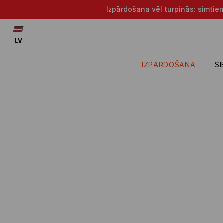
Izpārdošana vēl turpinās: simtie
LV
IZPĀRDOŠANA
S