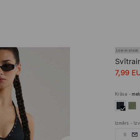
Low in stock
Svītrai
7,99
E
Krāsa
-
mel
Izmērs
-
Izv
S