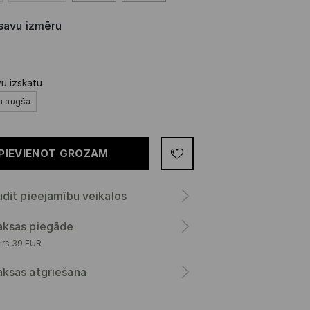
 savu izmēru
vu izskatu
a augša
PIEVIENOT GROZAM
dīt pieejamību veikalos
ksas piegāde
irs 39 EUR
ksas atgriešana