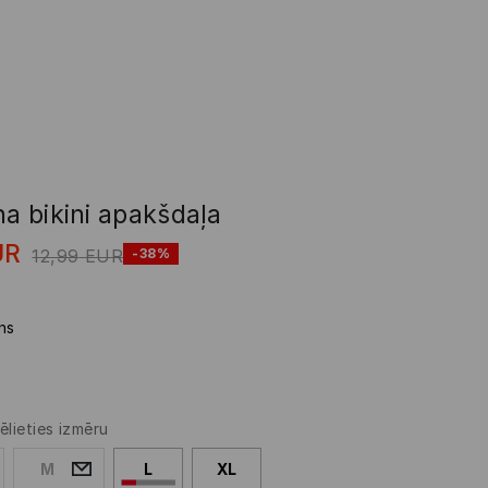
na bikini apakšdaļa
UR
12,99
EUR
-38%
ns
ēlieties izmēru
M
L
XL