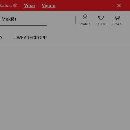
kalos. 🤑
Viņai
Viņam
Profils
Izlase
Grozs
RY
#WEARECROPP