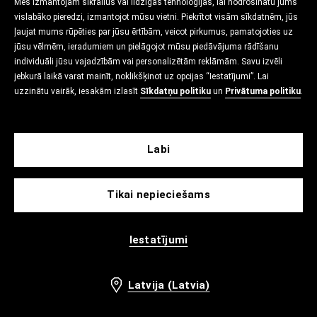
Mēs izmantojam sīkfailus vai līdzīgas tehnoloģijas, lai nodrošinātu jums
vislabāko pieredzi, izmantojot mūsu vietni. Piekrītot visām sīkdatnēm, jūs
ļaujat mums rūpēties par jūsu ērtībām, veicot pirkumus, pamatojoties uz
jūsu vēlmēm, ieradumiem un pielāgojot mūsu piedāvājuma rādīšanu
individuāli jūsu vajadzībām vai personalizētām reklāmām. Savu izvēli
jebkurā laikā varat mainīt, noklikšķinot uz opcijas “Iestatījumi”. Lai
uzzinātu vairāk, iesakām izlasīt
Sīkdatņu politiku
un
Privātuma politiku
.
Labi
Tikai nepieciešams
Iestatījumi
Latvija (Latvia)