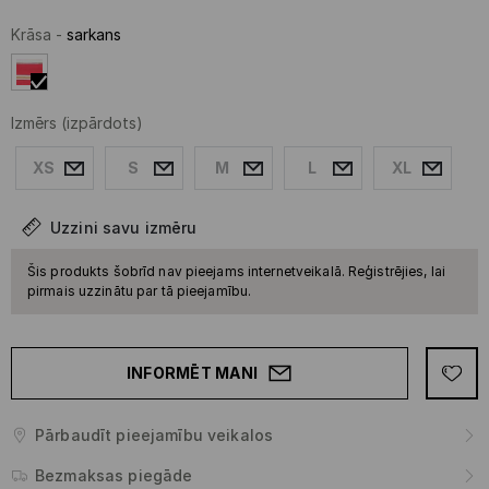
Krāsa
-
sarkans
Izmērs
(izpārdots)
XS
S
M
L
XL
Uzzini savu izmēru
Šis produkts šobrīd nav pieejams internetveikalā. Reģistrējies, lai
pirmais uzzinātu par tā pieejamību.
INFORMĒT MANI
Pārbaudīt pieejamību veikalos
Bezmaksas piegāde