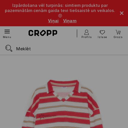
Izpārdošana vēl turpinās: simtiem produktu par
pazeminātām cenām gaida tevi tiešsaistē un veikalos.
🤑
Viņai
Viņam
Profils
Izlase
Grozs
Menu