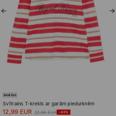
Sold Out
Svītrains T-krekls ar garām piedurknēm
12,99
EUR
22,99
EUR
-43%