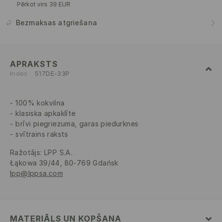
Pērkot virs 39 EUR
Bezmaksas atgriešana
APRAKSTS
Index
517DE-33P
100% kokvilna
klasiska apkaklīte
brīvi piegriezuma, garas piedurknes
svītrains raksts
Ražotājs
:
LPP S.A.
Łąkowa 39/44, 80-769 Gdańsk
lpp@lppsa.com
MATERIĀLS UN KOPŠANA