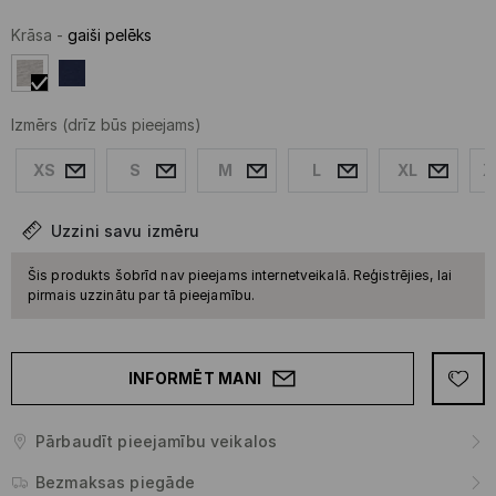
Krāsa
-
gaiši pelēks
Izmērs
(drīz būs pieejams)
XS
S
M
L
XL
X
Uzzini savu izmēru
Šis produkts šobrīd nav pieejams internetveikalā. Reģistrējies, lai
pirmais uzzinātu par tā pieejamību.
INFORMĒT MANI
Pārbaudīt pieejamību veikalos
Bezmaksas piegāde