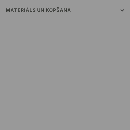
MATERIĀLS UN KOPŠANA
PIRMAIS MATERIĀLS
:
95% KOKVILNA, 5% VISKOZE
NEGLUDINĀT UZDRUKAS UN APLIKĀCIJAS
NEBALINĀT
MAX. GLUDINĀŠANAS TEMP. 110° C - BEZ TVAIKA
NETĪRĪT ĶĪMISKI
MAZGĀT AUTOMĀTISKAJĀ VEĻAS MAZGĀŠANAS
MAŠĪNĀ MAX. TEMP. 30° C
NEŽĀVĒT VEĻAS ŽĀVĒTĀJĀ