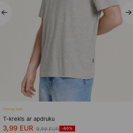
Coming Soon
T-krekls ar apdruku
3,99
EUR
9,99
EUR
-60%