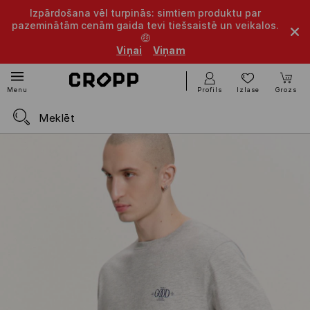
Izpārdošana vēl turpinās: simtiem produktu par
pazeminātām cenām gaida tevi tiešsaistē un veikalos.
🤑
Viņai
Viņam
Profils
Izlase
Grozs
Menu