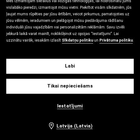
Mēs izmantojam sīkfailus vai līdzīgas tehnoloģijas, lai nodrošinātu jums
vislabāko pieredzi, izmantojot mūsu vietni. Piekrītot visām sīkdatnēm, jūs
ļaujat mums rūpēties par jūsu ērtībām, veicot pirkumus, pamatojoties uz
jūsu vēlmēm, ieradumiem un pielāgojot mūsu piedāvājuma rādīšanu
individuāli jūsu vajadzībām vai personalizētām reklāmām. Savu izvēli
jebkurā laikā varat mainīt, noklikšķinot uz opcijas “Iestatījumi”. Lai
uzzinātu vairāk, iesakām izlasīt
Sīkdatņu politiku
un
Privātuma politiku
.
Labi
Tikai nepieciešams
Iestatījumi
Latvija (Latvia)