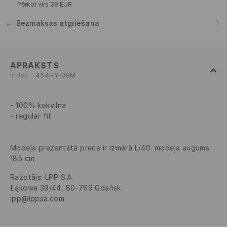
Pērkot virs 39 EUR
Bezmaksas atgriešana
APRAKSTS
Index
454HY-09M
100% kokvilna
regular fit
Modeļa prezentētā prece ir izmērā L/40. modeļa augums:
185 cm
Ražotājs
:
LPP S.A.
Łąkowa 39/44, 80-769 Gdańsk
lpp@lppsa.com