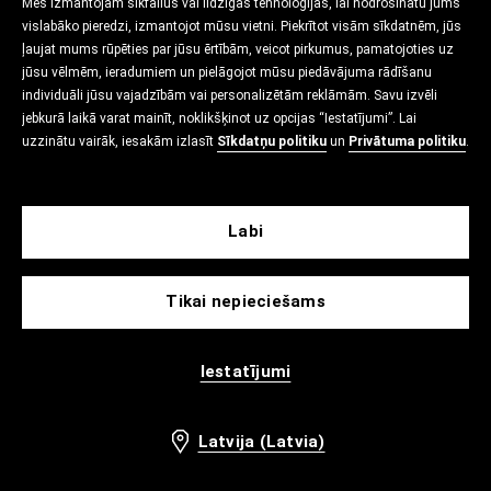
Mēs izmantojam sīkfailus vai līdzīgas tehnoloģijas, lai nodrošinātu jums
vislabāko pieredzi, izmantojot mūsu vietni. Piekrītot visām sīkdatnēm, jūs
ļaujat mums rūpēties par jūsu ērtībām, veicot pirkumus, pamatojoties uz
jūsu vēlmēm, ieradumiem un pielāgojot mūsu piedāvājuma rādīšanu
individuāli jūsu vajadzībām vai personalizētām reklāmām. Savu izvēli
jebkurā laikā varat mainīt, noklikšķinot uz opcijas “Iestatījumi”. Lai
uzzinātu vairāk, iesakām izlasīt
Sīkdatņu politiku
un
Privātuma politiku
.
Labi
Tikai nepieciešams
Iestatījumi
Latvija (Latvia)