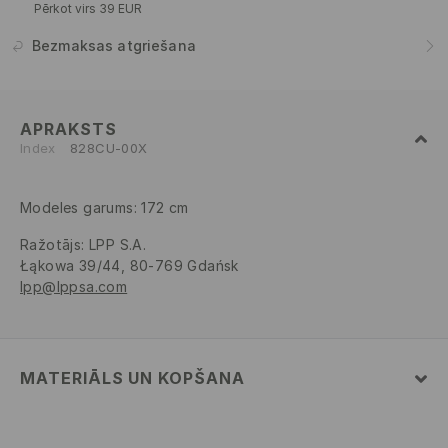
Pērkot virs 39 EUR
Bezmaksas atgriešana
APRAKSTS
Index
828CU-00X
Modeles garums: 172 cm
Ražotājs
:
LPP S.A.
Łąkowa 39/44, 80-769 Gdańsk
lpp@lppsa.com
MATERIĀLS UN KOPŠANA