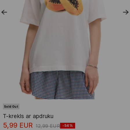
Sold Out
T-krekls ar apdruku
5,99
EUR
12,99
EUR
-54%