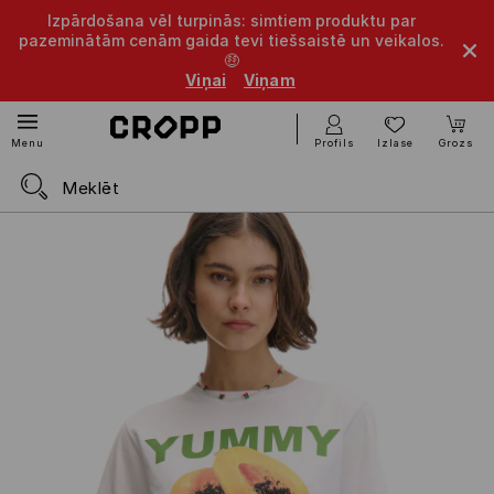
Izpārdošana vēl turpinās: simtiem produktu par
pazeminātām cenām gaida tevi tiešsaistē un veikalos.
🤑
Viņai
Viņam
Profils
Izlase
Grozs
Menu