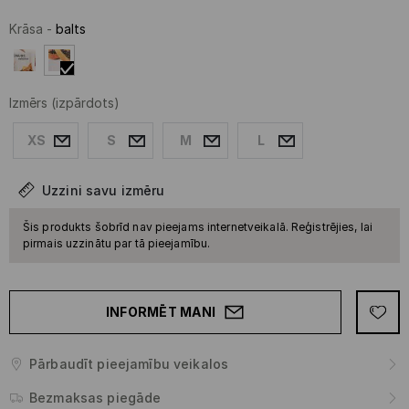
Krāsa
-
balts
Izmērs
(izpārdots)
XS
S
M
L
Uzzini savu izmēru
Šis produkts šobrīd nav pieejams internetveikalā. Reģistrējies, lai
pirmais uzzinātu par tā pieejamību.
INFORMĒT MANI
Pārbaudīt pieejamību veikalos
Bezmaksas piegāde