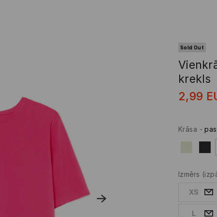
Sold Out
Vienkrā
krekls
2,99
E
Krāsa
-
pas
Izmērs
(izp
XS
L