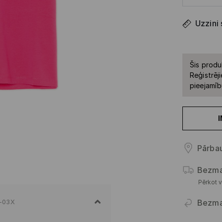
Uzzini
Šis produ
Reģistrēji
pieejamīb
Pārbau
Bezma
Pērkot v
Bezma
-03X