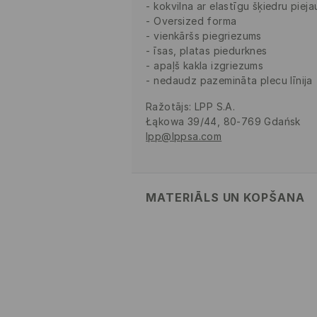
kokvilna ar elastīgu šķiedru piej
Oversized forma
vienkāršs piegriezums
īsas, platas piedurknes
apaļš kakla izgriezums
nedaudz pazemināta plecu līnija
Ražotājs
:
LPP S.A.
Łąkowa 39/44, 80-769 Gdańsk
lpp@lppsa.com
MATERIĀLS UN KOPŠANA
PIRMAIS MATERIĀLS
:
95% KOKVIL
NEBALINĀT
MAX. GLUDINĀŠANAS TEMP. 