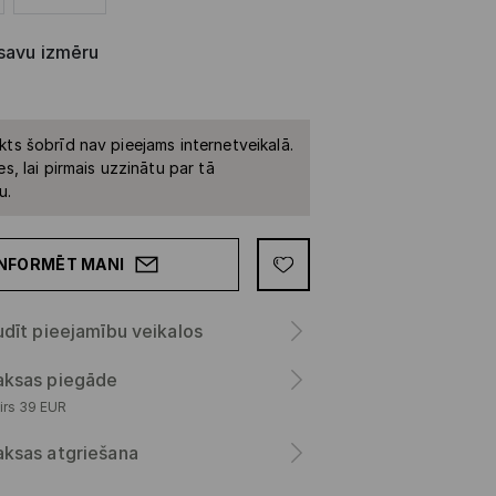
 savu izmēru
kts šobrīd nav pieejams internetveikalā.
es, lai pirmais uzzinātu par tā
u.
INFORMĒT MANI
dīt pieejamību veikalos
ksas piegāde
irs 39 EUR
ksas atgriešana