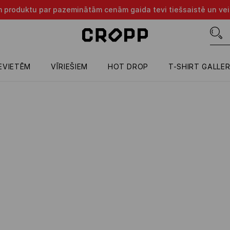
m produktu par pazeminātām cenām gaida tevi tiešsaistē un vei
IEVIETĒM
VĪRIEŠIEM
HOT DROP
T-SHIRT GALLE