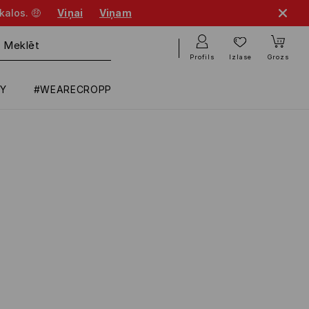
kalos. 🤑
Viņai
Viņam
Profils
Izlase
Grozs
RY
#WEARECROPP