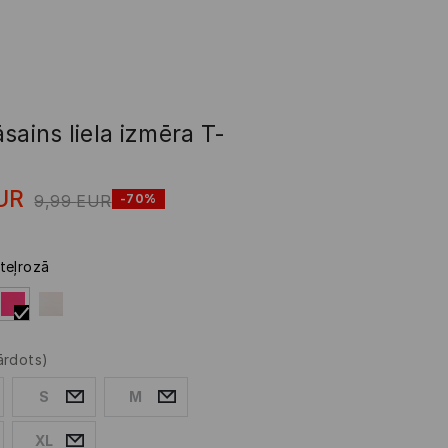
sains liela izmēra T-
UR
9,99
EUR
-70%
teļrozā
ārdots)
S
M
XL