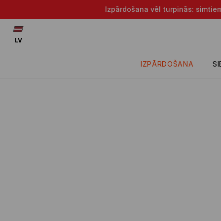
Izpārdošana vēl turpinās: simtie
LV
IZPĀRDOŠANA
S