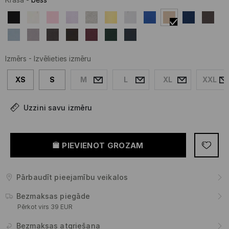
Izmērs
-
Izvēlieties izmēru
XS
S
M
L
XL
XXL
Uzzini savu izmēru
PIEVIENOT GROZAM
Pārbaudīt pieejamību veikalos
Bezmaksas piegāde
Pērkot virs 39 EUR
Bezmaksas atgriešana