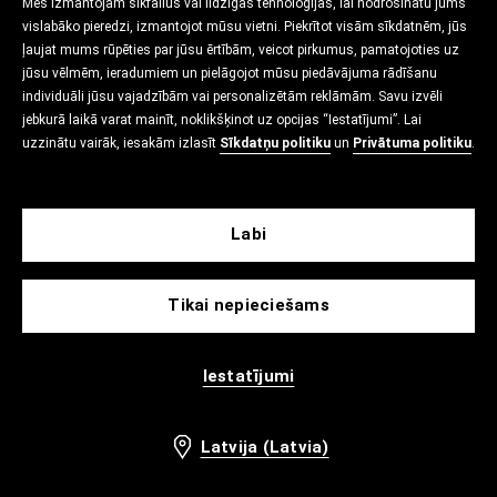
Mēs izmantojam sīkfailus vai līdzīgas tehnoloģijas, lai nodrošinātu jums
vislabāko pieredzi, izmantojot mūsu vietni. Piekrītot visām sīkdatnēm, jūs
ļaujat mums rūpēties par jūsu ērtībām, veicot pirkumus, pamatojoties uz
jūsu vēlmēm, ieradumiem un pielāgojot mūsu piedāvājuma rādīšanu
individuāli jūsu vajadzībām vai personalizētām reklāmām. Savu izvēli
jebkurā laikā varat mainīt, noklikšķinot uz opcijas “Iestatījumi”. Lai
uzzinātu vairāk, iesakām izlasīt
Sīkdatņu politiku
un
Privātuma politiku
.
Labi
Tikai nepieciešams
Iestatījumi
Latvija (Latvia)