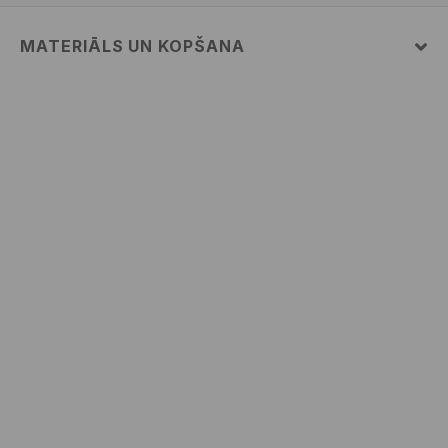
MATERIĀLS UN KOPŠANA
PIRMAIS MATERIĀLS
:
70% KOKVILNA, 30% POLIESTERIS
MAZGĀT ATSEVIŠĶI VAI AR LĪDZĪGAS KRĀSAS
AUDUMIEM
NEBALINĀT
MAX. GLUDINĀŠANAS TEMP. 110° C - BEZ TVAIKA
NETĪRĪT ĶĪMISKI
MAZGĀT AUTOMĀTISKAJĀ VEĻAS MAZGĀŠANAS
MAŠĪNĀ MAX. TEMP. 30° C
NEŽĀVĒT VEĻAS ŽĀVĒTĀJĀ