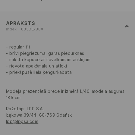
APRAKSTS
Index
033DE-80X
regular fit
brīvi piegriezuma, garas piedurknes
mīksta kapuce ar savelkamām aukliņām
rievota apakšmala un atloki
priekšpusē liela ķengurkabata
Modeļa prezentētā prece ir izmērā L/40. modeļa augums:
185 cm
Ražotājs
:
LPP S.A.
Łąkowa 39/44, 80-769 Gdańsk
lpp@lppsa.com