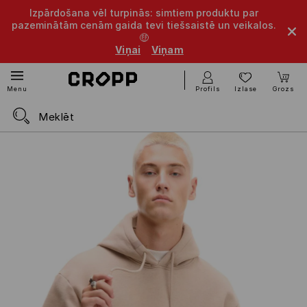
Izpārdošana vēl turpinās: simtiem produktu par
pazeminātām cenām gaida tevi tiešsaistē un veikalos.
🤑
Viņai
Viņam
Profils
Izlase
Grozs
Menu