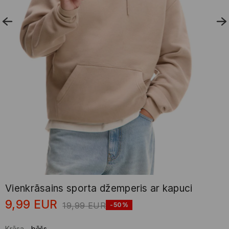
Vienkrāsains sporta džemperis ar kapuci
9,99
EUR
19,99
EUR
-50%
Krāsa
-
bēšs