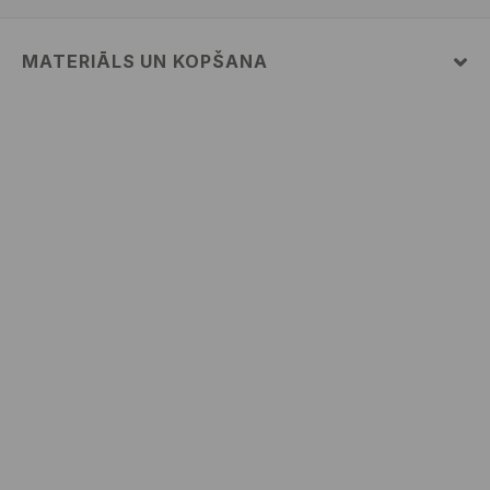
MATERIĀLS UN KOPŠANA
PIRMAIS MATERIĀLS
:
80% KOKVILNA, 20% POLIESTERIS
NEBALINĀT
MAZGĀT AUTOMĀTISKAJĀ VEĻAS MAZGĀŠANAS
MAŠĪNĀ MAX. TEMP. 30° C – VIEGLS MAZGĀŠANAS
REŽĪMS
NETĪRĪT ĶĪMISKI
NEŽĀVĒT VEĻAS ŽĀVĒTĀJĀ
DZELZS PIE MAKS. TEMP. 110 ° C