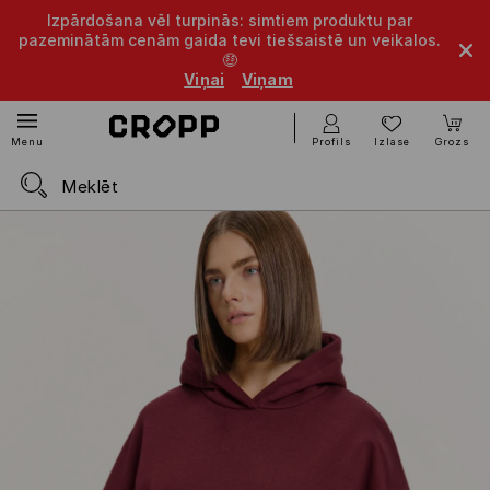
Izpārdošana vēl turpinās: simtiem produktu par
pazeminātām cenām gaida tevi tiešsaistē un veikalos.
🤑
Viņai
Viņam
Profils
Izlase
Grozs
Menu