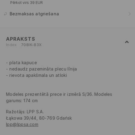
Pērkot virs 39 EUR
Bezmaksas atgriešana
APRAKSTS
Index
708IK-83X
plata kapuce
nedaudz pazemināta plecu līnija
rievota apakšmala un atloki
Modeles prezentētā prece ir izmērā S/36. Modeles
garums: 174 cm
Ražotājs
:
LPP S.A.
Łąkowa 39/44, 80-769 Gdańsk
lpp@lppsa.com