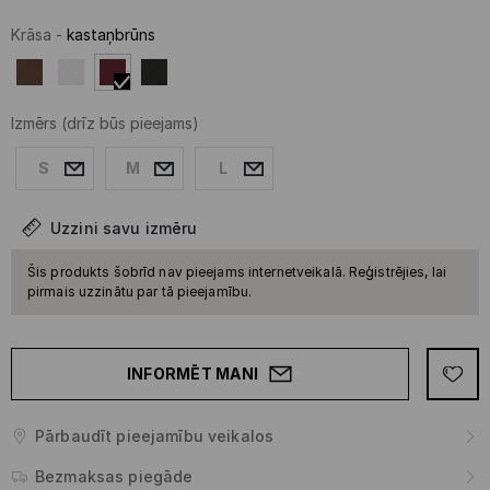
Krāsa
-
kastaņbrūns
Izmērs
(drīz būs pieejams)
S
M
L
Uzzini savu izmēru
Šis produkts šobrīd nav pieejams internetveikalā. Reģistrējies, lai
pirmais uzzinātu par tā pieejamību.
INFORMĒT MANI
Pārbaudīt pieejamību veikalos
Bezmaksas piegāde