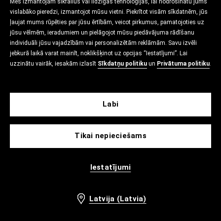
Mēs izmantojam sīkfailus vai līdzīgas tehnoloģijas, lai nodrošinātu jums
vislabāko pieredzi, izmantojot mūsu vietni. Piekrītot visām sīkdatnēm, jūs
ļaujat mums rūpēties par jūsu ērtībām, veicot pirkumus, pamatojoties uz
jūsu vēlmēm, ieradumiem un pielāgojot mūsu piedāvājuma rādīšanu
individuāli jūsu vajadzībām vai personalizētām reklāmām. Savu izvēli
jebkurā laikā varat mainīt, noklikšķinot uz opcijas “Iestatījumi”. Lai
uzzinātu vairāk, iesakām izlasīt
Sīkdatņu politiku
un
Privātuma politiku
.
Labi
Tikai nepieciešams
Iestatījumi
Latvija (Latvia)