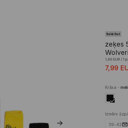
Sold Out
zeķes 
Wolver
1,60 EUR
/
1 p
7,99
E
Krāsa
-
mel
Izmērs
(izp
39-42