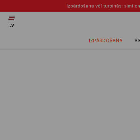
Izpārdošana vēl turpinās: simtie
LV
IZPĀRDOŠANA
S