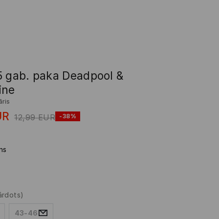
5 gab. paka Deadpool &
ine
āris
UR
12,99
EUR
-38%
ns
ārdots)
43-46