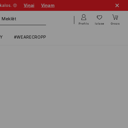
kalos. 🤑
Viņai
Viņam
Profils
Izlase
Grozs
RY
#WEARECROPP