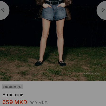
Ниски залихи
Балерини
659
MKD
999
MKD