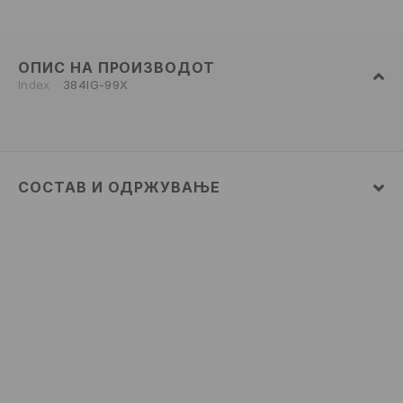
ОПИС НА ПРОИЗВОДОТ
Index
384IG-99X
СОСТАВ И ОДРЖУВАЊЕ
ГОРЕН
:
100% ПОЛИУРЕТАН
ВЛОШКА
:
100% ПОЛИУРЕТАН
ПОТПЛАТ
:
100% TPR