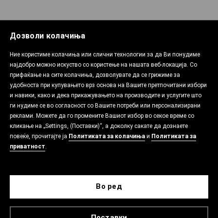
Дозволи колачиња
Ние користиме колачиња или слични технологии за да Ви понудиме
најдобро можно искуство со користење на нашата веб-локација. Со
прифаќање на сите колачиња, дозволувате да се грижиме за
удобноста при купувањето врз основа на Вашите претпочитани избори
и навики, како и дека прикажувањето на производите и услугите што
ги нудиме се во согласност со Вашите потреби или персонализирани
реклами. Можете да го промените Вашиот избор во секое време со
кликање на „Settings, (Поставки)“, а доколку сакате да дознаете
повеќе, прочитајте ја
Политиката за колачиња
и
Политиката за
приватност
.
Во ред
Поставки