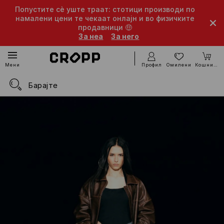
Попустите сè уште траат: стотици производи по
намалени цени те чекаат онлајн и во физичките
продавници 🤑
За неа
За него
Профил
Омилени
Кошничка
Мени