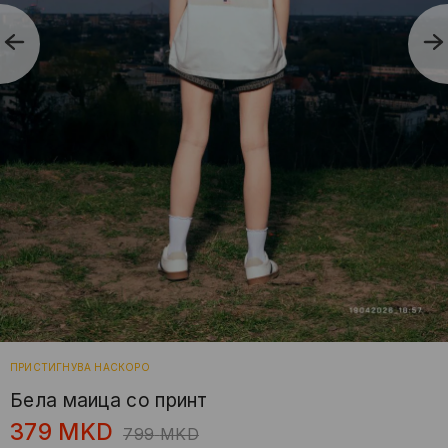
ПРИСТИГНУВА НАСКОРО
Белa маица со принт
379
MKD
799
MKD