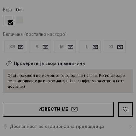
Боја
-
бел
Величина
(достапно наскоро)
XS
S
M
L
XL
Проверете ја својата величини
Овој производ во моментот е недостапен online. Регистрирајте
се за добивање на информација, ќе ве информираме кога ќе е
достапен
ИЗВЕСТИ МЕ
Достапност во стационарна продавница