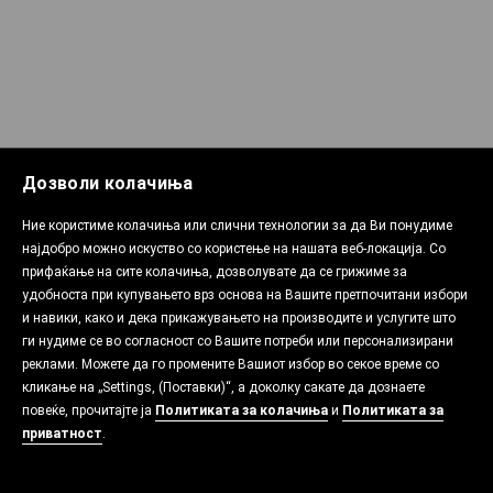
Дозволи колачиња
Ние користиме колачиња или слични технологии за да Ви понудиме
најдобро можно искуство со користење на нашата веб-локација. Со
прифаќање на сите колачиња, дозволувате да се грижиме за
удобноста при купувањето врз основа на Вашите претпочитани избори
и навики, како и дека прикажувањето на производите и услугите што
ги нудиме се во согласност со Вашите потреби или персонализирани
реклами. Можете да го промените Вашиот избор во секое време со
кликање на „Settings, (Поставки)“, а доколку сакате да дознаете
повеќе, прочитајте ја
Политиката за колачиња
и
Политиката за
приватност
.