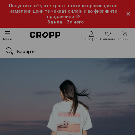
Попустите сè уште траат: стотици производи по
намалени цени те чекаат онлајн и во физичките
продавници 🤑
За неа
За него
Профил
Омилени
Кошничка
Мени