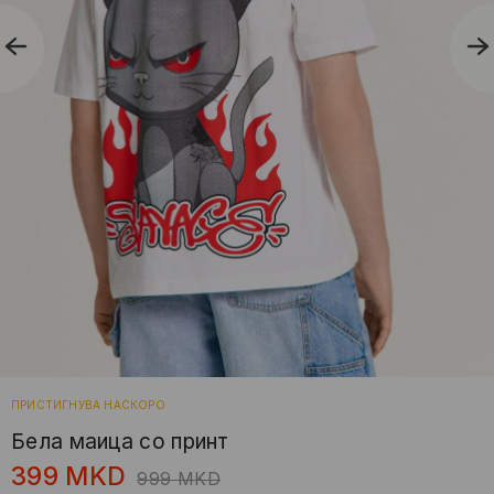
ПРИСТИГНУВА НАСКОРО
Белa маица со принт
399
MKD
999
MKD