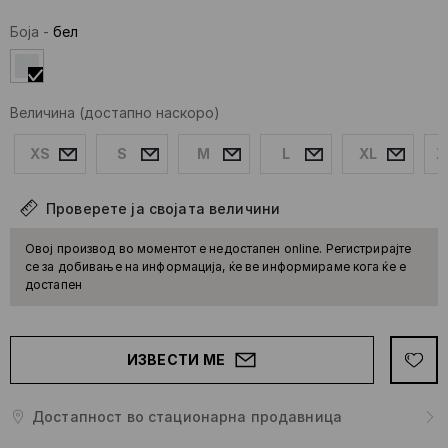
Боја
-
бел
Величина
(достапно наскоро)
XS
S
M
L
XL
X
Проверете ја својата величини
Овој производ во моментот е недостапен online. Регистрирајте
се за добивање на информација, ќе ве информираме кога ќе е
достапен
ИЗВЕСТИ МЕ
Достапност во стационарна продавница