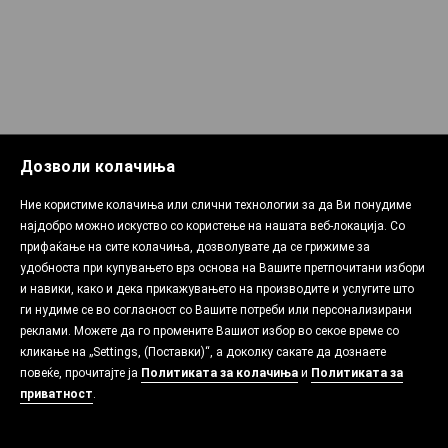
Дозволи колачиња
Ние користиме колачиња или слични технологии за да Ви понудиме
најдобро можно искуство со користење на нашата веб-локација. Со
прифаќање на сите колачиња, дозволувате да се грижиме за
удобноста при купувањето врз основа на Вашите претпочитани избори
и навики, како и дека прикажувањето на производите и услугите што
ги нудиме се во согласност со Вашите потреби или персонализирани
реклами. Можете да го промените Вашиот избор во секое време со
кликање на „Settings, (Поставки)“, а доколку сакате да дознаете
повеќе, прочитајте ја
Политиката за колачиња
и
Политиката за
приватност
.