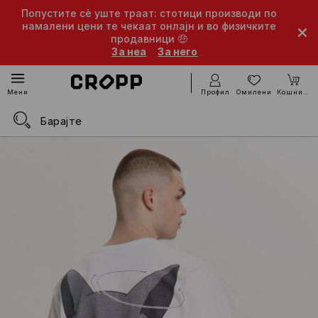
Попустите сè уште траат: стотици производи по
намалени цени те чекаат онлајн и во физичките
продавници 🤑
За неа
За него
Профил
Омилени
Кошничка
Мени