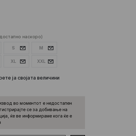
(достапно наскоро)
S
M
XL
XXL
ете ја својата величини
извод во моментот е недостапен
Регистрирајте се за добивање на
ија, ќе ве информираме кога ќе е
н