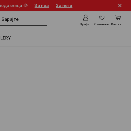
родавници 🤑
За неа
За него
Профил
Омилени
Кошничка
LLERY