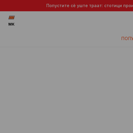
Попустите сè уште траат: стотици про
MK
ПОП