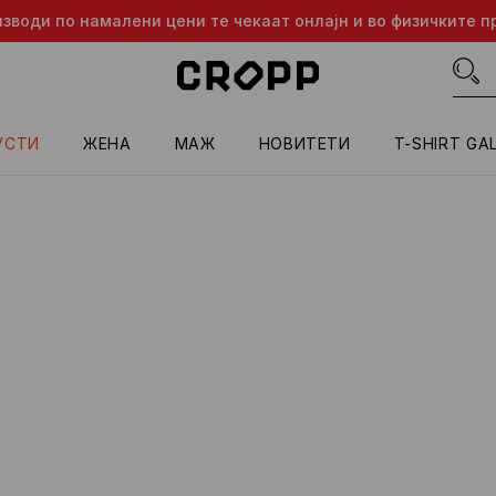
изводи по намалени цени те чекаат онлајн и во физичките п
УСТИ
ЖЕНА
МАЖ
HОВИТЕТИ
T-SHIRT GA