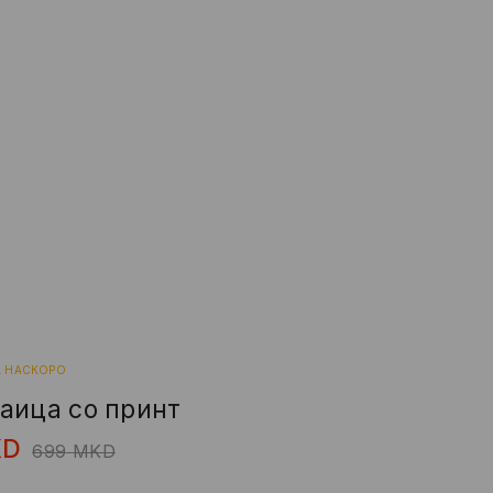
А НАСКОРО
аица со принт
KD
699
MKD