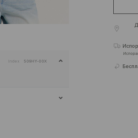
Д
Испор
Испора
Index
509HY-00X
Беспл