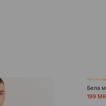
ПРИСТИГНУВ
Белa м
199
M