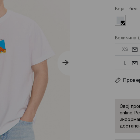
Боја
-
бел
Величина
XS
L
Провер
Овој про
online. 
информац
достапе