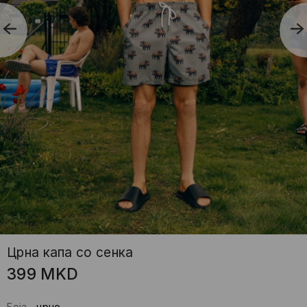
Црнa капа со сенка
399
MKD
Боја
-
црно