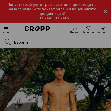
Попустите сè уште траат: стотици производи по
намалени цени те чекаат онлајн и во физичките
продавници 🤑
За неа
За него
Профил
Омилени
Кошничка
Мени