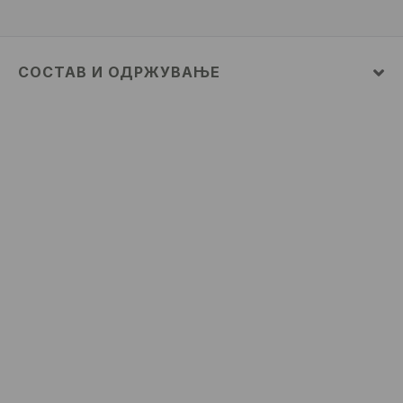
СОСТАВ И ОДРЖУВАЊЕ
ПРВА ТКАЕНИНА
:
100% ПАМУК
ДА НЕ СЕ ИЗБЕЛУВА
ДА НЕ СЕ ПЕГЛА
НЕ Е ДОЗВОЛЕНО ХЕМИСКО ЧИСТЕЊЕ
ДА НЕ СЕ СУШИ ВО МАШИНА ЗА СУШЕЊЕ
ПЕРЕЊЕТО НЕ Е ДОЗВОЛЕНО