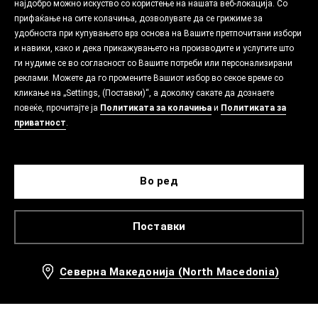
најдобро можно искуство со користење на нашата веб-локација. Со
прифаќање на сите колачиња, дозволувате да се грижиме за
удобноста при купувањето врз основа на Вашите претпочитани избори
и навики, како и дека прикажувањето на производите и услугите што
ги нудиме се во согласност со Вашите потреби или персонализирани
реклами. Можете да го промените Вашиот избор во секое време со
кликање на „Settings, (Поставки)“, а доколку сакате да дознаете
повеќе, прочитајте ја
Политиката за колачиња
и
Политиката за
приватност
.
Во ред
Поставки
Северна Македонија (North Macedonia)