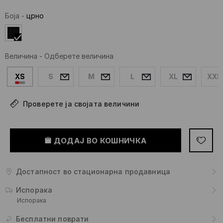
Боја
-
црно
Величина
-
Одберете величина
XS
S
M
L
XL
XXL
Проверете ја својата величини
ДОДАЈ ВО КОШНИЧКА
Достапност во стационарна продавница
Испорака
Испорака
Бесплатни поврати