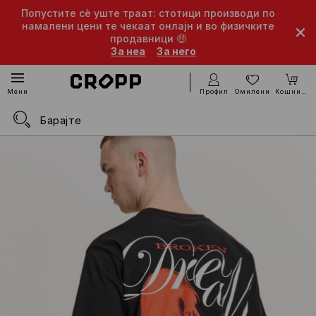
Попустите сè уште траат: стотици производи по
намалени цени те чекаат онлајн и во физичките
продавници 🤑
За неа
За него
Профил
Омилени
Кошничка
Мени