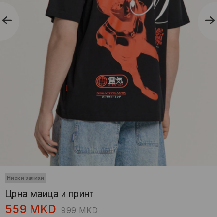
Ниски залихи
Црнa маица и принт
559
MKD
999
MKD