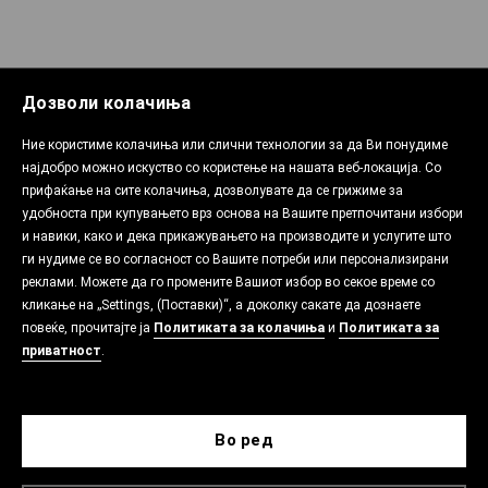
Дозволи колачиња
Ние користиме колачиња или слични технологии за да Ви понудиме
најдобро можно искуство со користење на нашата веб-локација. Со
прифаќање на сите колачиња, дозволувате да се грижиме за
удобноста при купувањето врз основа на Вашите претпочитани избори
и навики, како и дека прикажувањето на производите и услугите што
ги нудиме се во согласност со Вашите потреби или персонализирани
реклами. Можете да го промените Вашиот избор во секое време со
кликање на „Settings, (Поставки)“, а доколку сакате да дознаете
повеќе, прочитајте ја
Политиката за колачиња
и
Политиката за
приватност
.
Во ред