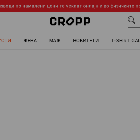
изводи по намалени цени те чекаат онлајн и во физичките п
УСТИ
ЖЕНА
МАЖ
HОВИТЕТИ
T-SHIRT GA