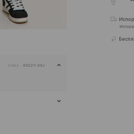
Испор
Испора
Беспл
Index
8622Y-99J
7% ПОЛИЕСТЕР, 2%