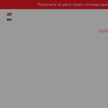
Попустите сè уште траат: стотици про
MK
ПОП