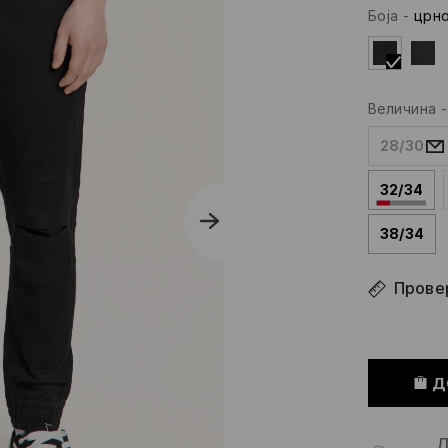
Боја
-
црн
Величина
28/30
32/34
38/34
Провер
Д
Д