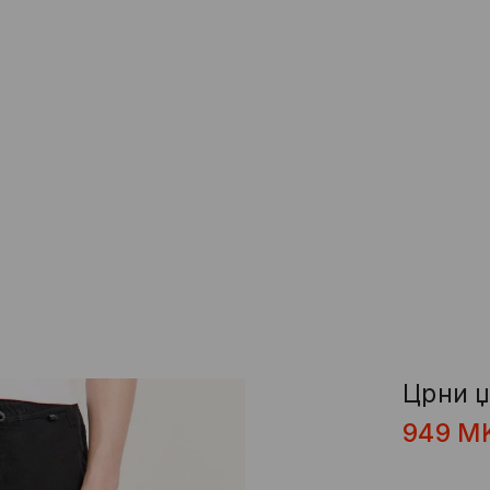
Црни џ
949
M