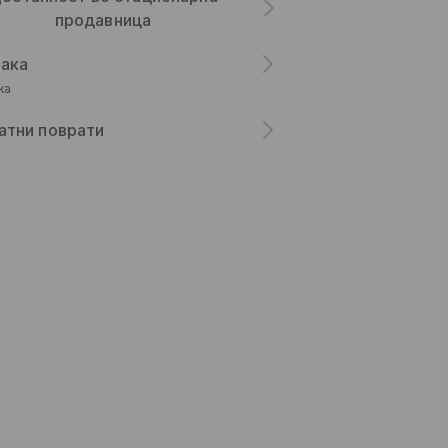
продавница
ака
ка
атни поврати