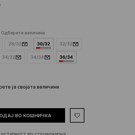
о
-
Одберете величина
28/32
30/32
32/32
34/32
34/34
36/34
ете ја својата величини
ОДАЈ ВО КОШНИЧКА
остапност во стационарна