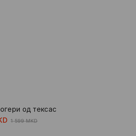
огери од тексас
KD
1 599
MKD