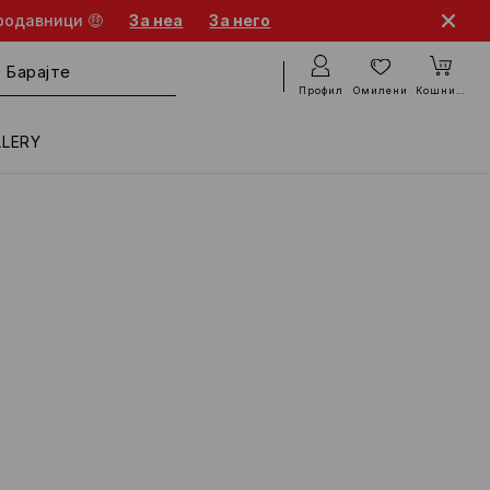
родавници 🤑
За неа
За него
Профил
Омилени
Кошничка
LLERY